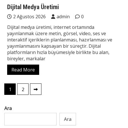
Teknoloji
Dijital Medya Üretimi
2 Ağustos 2026
admin
0
Dijital medya üretimi, internet ortamında
yayınlanmak üzere metin, görsel, video, ses ve
interaktif içeriklerin planlanması, hazırlanması ve
yayımlanmasını kapsayan bir süreçtir. Dijital
platformların hızla büyümesiyle birlikte bu alan,
bireyler, markalar
Read More
Yazı
1
2
sayfalaması
Ara
Ara