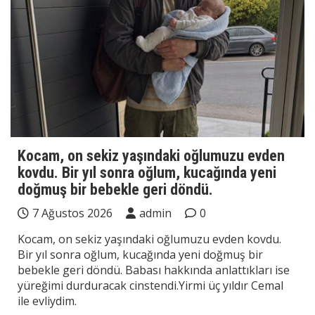
Kocam, on sekiz yaşındaki oğlumuzu evden
kovdu. Bir yıl sonra oğlum, kucağında yeni
doğmuş bir bebekle geri döndü.
7 Ağustos 2026
admin
0
Kocam, on sekiz yaşındaki oğlumuzu evden kovdu.
Bir yıl sonra oğlum, kucağında yeni doğmuş bir
bebekle geri döndü. Babası hakkında anlattıkları ise
yüreğimi durduracak cinstendi.Yirmi üç yıldır Cemal
ile evliydim.