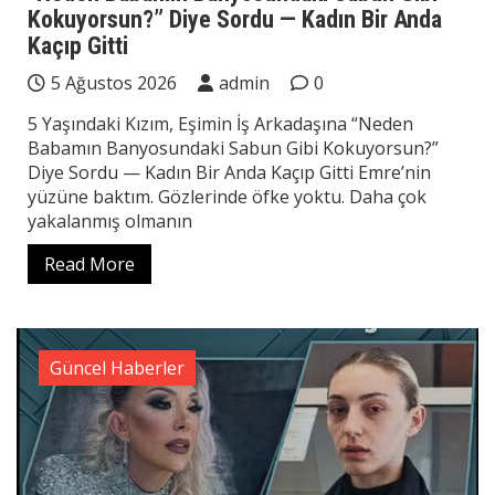
Kokuyorsun?” Diye Sordu — Kadın Bir Anda
Kaçıp Gitti
5 Ağustos 2026
admin
0
5 Yaşındaki Kızım, Eşimin İş Arkadaşına “Neden
Babamın Banyosundaki Sabun Gibi Kokuyorsun?”
Diye Sordu — Kadın Bir Anda Kaçıp Gitti Emre’nin
yüzüne baktım. Gözlerinde öfke yoktu. Daha çok
yakalanmış olmanın
Read More
Güncel Haberler