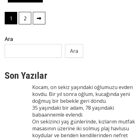
Yazı
1
2
sayfalaması
Ara
Ara
Son Yazılar
Kocam, on sekiz yaşındaki oğlumuzu evden
kovdu. Bir yıl sonra oğlum, kucağında yeni
doğmuş bir bebekle geri döndü.
35 yaşındaki bir adam, 78 yaşındaki
babaannemle evlendi.
On sekizinci yaş günlerinde, kızlarım mutfak
masasının üzerine iki solmuş plaj havlusu
koydular ve benden kendilerinden nefret