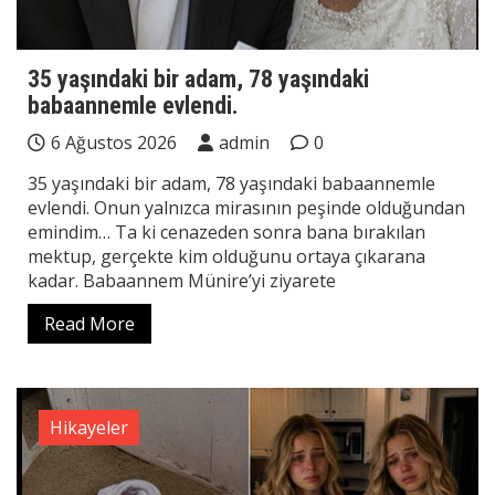
35 yaşındaki bir adam, 78 yaşındaki
babaannemle evlendi.
6 Ağustos 2026
admin
0
35 yaşındaki bir adam, 78 yaşındaki babaannemle
evlendi. Onun yalnızca mirasının peşinde olduğundan
emindim… Ta ki cenazeden sonra bana bırakılan
mektup, gerçekte kim olduğunu ortaya çıkarana
kadar. Babaannem Münire’yi ziyarete
Read More
Hikayeler