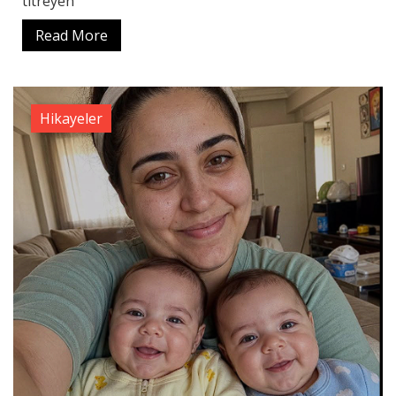
titreyen
Read More
Hikayeler