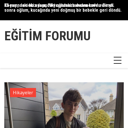
Skip
Kocam, on sekiz yaşındaki oğlumuzu evden kovdu. Bir yıl
35 yaşındaki bir adam, 78 yaşındaki babaannemle evlendi.
On
to
sonra oğlum, kucağında yeni doğmuş bir bebekle geri döndü.
üz
content
ke
EĞITIM FORUMU
Hikayeler