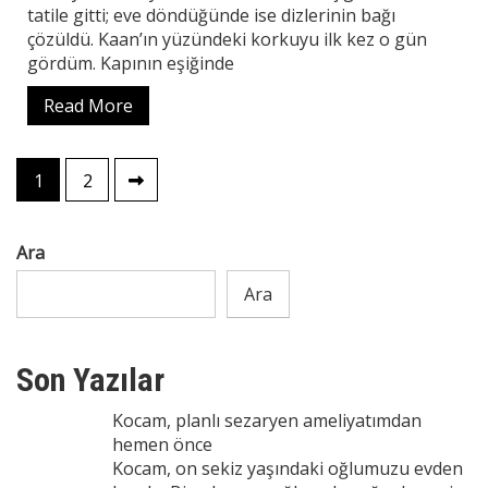
tatile gitti; eve döndüğünde ise dizlerinin bağı
çözüldü. Kaan’ın yüzündeki korkuyu ilk kez o gün
gördüm. Kapının eşiğinde
Read More
Yazı
1
2
sayfalaması
Ara
Ara
Son Yazılar
Kocam, planlı sezaryen ameliyatımdan
hemen önce
Kocam, on sekiz yaşındaki oğlumuzu evden