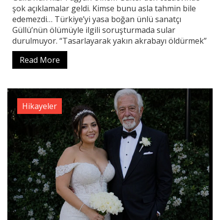
şok açıklamalar geldi. Kimse bunu asla tahmin bile
edemezdi… Türkiye’yi yasa boğan ünlü sanatçı
Güllü’nün ölümüyle ilgili soruşturmada sular
durulmuyor. “Tasarlayarak yakın akrabayı öldürmek”
Read More
Hikayeler