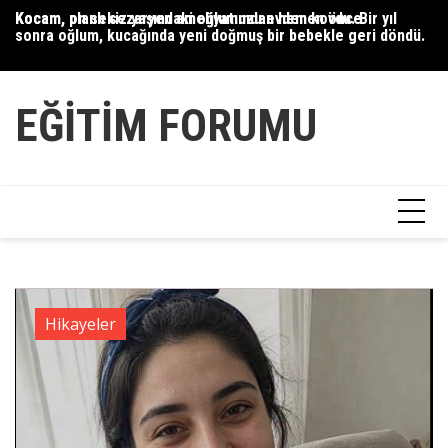
Skip
Kocam, planlı sezaryen ameliyatımdan hemen önce
Kocam, on sekiz yaşındaki oğlumuzu evden kovdu. Bir yıl
35
to
sonra oğlum, kucağında yeni doğmuş bir bebekle geri döndü.
content
EĞITIM FORUMU
Hikayeler