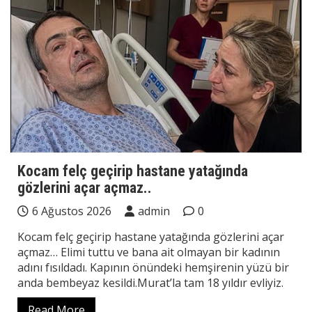
Kocam felç geçirip hastane yatağında
gözlerini açar açmaz..
6 Ağustos 2026
admin
0
Kocam felç geçirip hastane yatağında gözlerini açar
açmaz… Elimi tuttu ve bana ait olmayan bir kadının
adını fısıldadı. Kapının önündeki hemşirenin yüzü bir
anda bembeyaz kesildi.Murat’la tam 18 yıldır evliyiz.
Read More