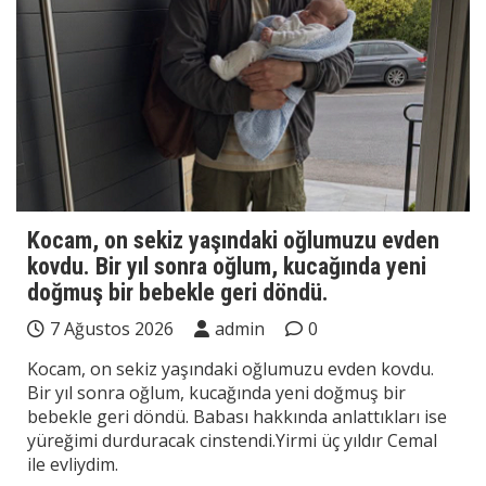
Kocam, on sekiz yaşındaki oğlumuzu evden
kovdu. Bir yıl sonra oğlum, kucağında yeni
doğmuş bir bebekle geri döndü.
7 Ağustos 2026
admin
0
Kocam, on sekiz yaşındaki oğlumuzu evden kovdu.
Bir yıl sonra oğlum, kucağında yeni doğmuş bir
bebekle geri döndü. Babası hakkında anlattıkları ise
yüreğimi durduracak cinstendi.Yirmi üç yıldır Cemal
ile evliydim.