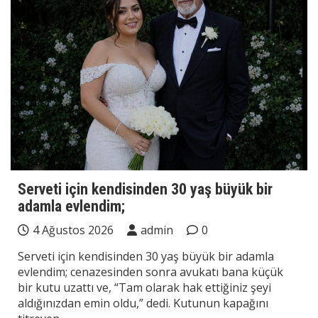
Serveti için kendisinden 30 yaş büyük bir
adamla evlendim;
4 Ağustos 2026
admin
0
Serveti için kendisinden 30 yaş büyük bir adamla
evlendim; cenazesinden sonra avukatı bana küçük
bir kutu uzattı ve, “Tam olarak hak ettiğiniz şeyi
aldığınızdan emin oldu,” dedi. Kutunun kapağını