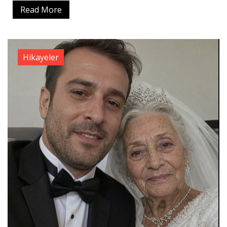
Read More
Hikayeler