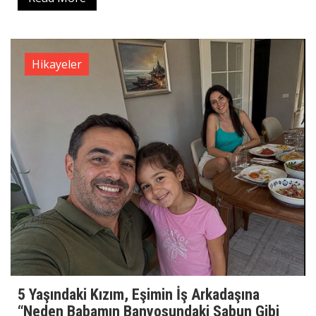
Hikayeler
5 Yaşındaki Kızım, Eşimin İş Arkadaşına
“Neden Babamın Banyosundaki Sabun Gibi