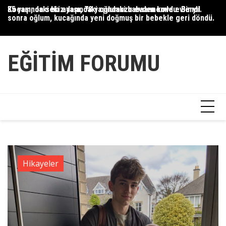
Skip
Kocam, on sekiz yaşındaki oğlumuzu evden kovdu. Bir yıl
35 yaşındaki bir adam, 78 yaşındaki babaannemle evlendi.
On
to
sonra oğlum, kucağında yeni doğmuş bir bebekle geri döndü.
üz
content
ke
EĞITIM FORUMU
Hikayeler