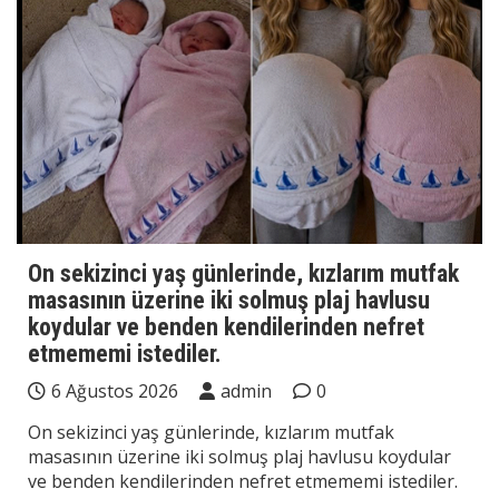
On sekizinci yaş günlerinde, kızlarım mutfak
masasının üzerine iki solmuş plaj havlusu
koydular ve benden kendilerinden nefret
etmememi istediler.
6 Ağustos 2026
admin
0
On sekizinci yaş günlerinde, kızlarım mutfak
masasının üzerine iki solmuş plaj havlusu koydular
ve benden kendilerinden nefret etmememi istediler.