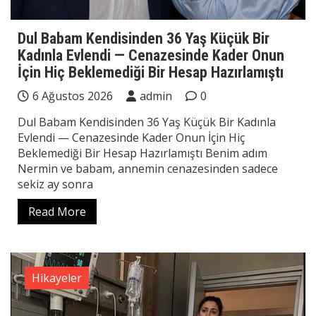
Dul Babam Kendisinden 36 Yaş Küçük Bir
Kadınla Evlendi — Cenazesinde Kader Onun
İçin Hiç Beklemediği Bir Hesap Hazırlamıştı
6 Ağustos 2026
admin
0
Dul Babam Kendisinden 36 Yaş Küçük Bir Kadınla
Evlendi — Cenazesinde Kader Onun İçin Hiç
Beklemediği Bir Hesap Hazırlamıştı Benim adım
Nermin ve babam, annemin cenazesinden sadece
sekiz ay sonra
Read More
Hikayeler