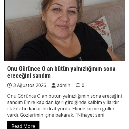
Onu Görünce O an bütün yalnızlığımın sona
ereceğini sandım
3 Ağustos 2026
admin
0
Onu Görünce O an bütün yalnızlığımın sona ereceğini
sandım Emre kapıdan içeri girdiğinde kalbim yıllardır
ilk kez bu kadar hızlı atıyordu. Elinde kırmızı güller
vardı. Gözlerimin içine bakarak, “Nihayet seni
Read More