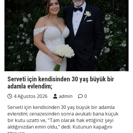
Serveti için kendisinden 30 yaş büyük bir
adamla evlendim;
4 Ağustos 2026
admin
0
Serveti için kendisinden 30 yaş büyük bir adamla
evlendim; cenazesinden sonra avukatı bana küçük
bir kutu uzattı ve, “Tam olarak hak ettiğiniz şeyi
aldığınızdan emin oldu,” dedi. Kutunun kapağını