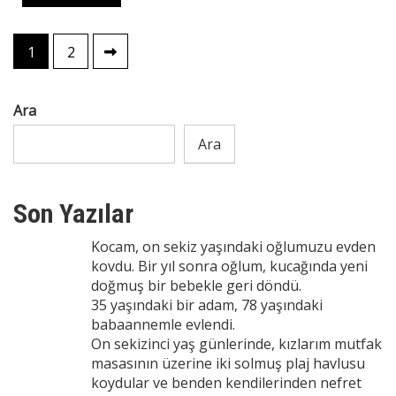
Yazı
1
2
sayfalaması
Ara
Ara
Son Yazılar
Kocam, on sekiz yaşındaki oğlumuzu evden
kovdu. Bir yıl sonra oğlum, kucağında yeni
doğmuş bir bebekle geri döndü.
35 yaşındaki bir adam, 78 yaşındaki
babaannemle evlendi.
On sekizinci yaş günlerinde, kızlarım mutfak
masasının üzerine iki solmuş plaj havlusu
koydular ve benden kendilerinden nefret