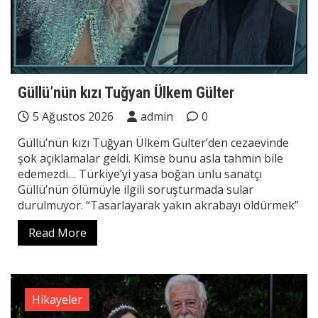
Güllü’nün kızı Tuğyan Ülkem Gülter
5 Ağustos 2026
admin
0
Güllü’nün kızı Tuğyan Ülkem Gülter’den cezaevinde
şok açıklamalar geldi. Kimse bunu asla tahmin bile
edemezdi… Türkiye’yi yasa boğan ünlü sanatçı
Güllü’nün ölümüyle ilgili soruşturmada sular
durulmuyor. “Tasarlayarak yakın akrabayı öldürmek”
Read More
Hikayeler