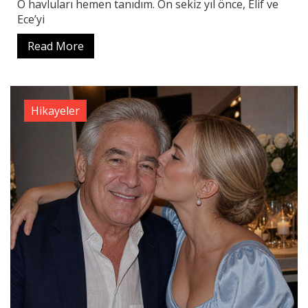
O havluları hemen tanıdım. On sekiz yıl önce, Elif ve
Ece’yi
Read More
Hikayeler