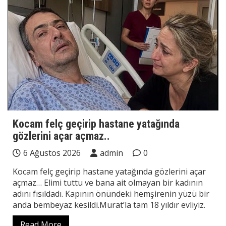
Kocam felç geçirip hastane yatağında
gözlerini açar açmaz..
6 Ağustos 2026
admin
0
Kocam felç geçirip hastane yatağında gözlerini açar
açmaz… Elimi tuttu ve bana ait olmayan bir kadının
adını fısıldadı. Kapının önündeki hemşirenin yüzü bir
anda bembeyaz kesildi.Murat’la tam 18 yıldır evliyiz.
Read More