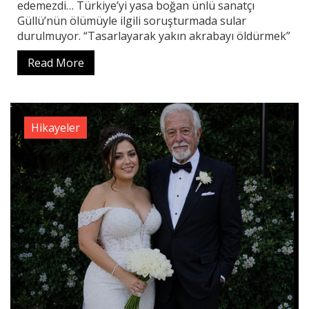
edemezdi… Türkiye’yi yasa boğan ünlü sanatçı
Güllü’nün ölümüyle ilgili soruşturmada sular
durulmuyor. “Tasarlayarak yakın akrabayı öldürmek”
Read More
Hikayeler