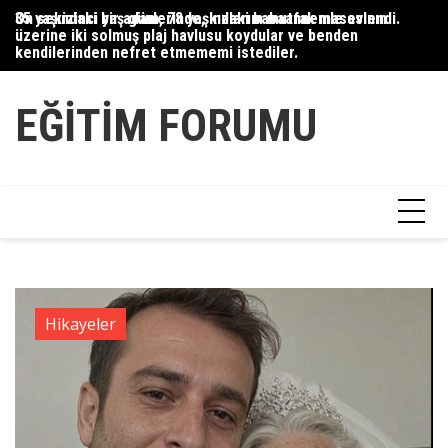
Skip
35 yaşındaki bir adam, 78 yaşındaki babaannemle evlendi.
On sekizinci yaş günlerinde, kızlarım mutfak masasının
Du
to
üzerine iki solmuş plaj havlusu koydular ve benden
Ce
content
kendilerinden nefret etmememi istediler.
Ha
EĞITIM FORUMU
Hikayeler