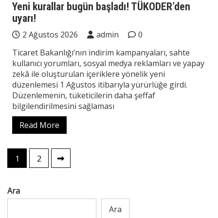
Yeni kurallar bugün başladı! TÜKODER’den
uyarı!
2 Ağustos 2026
admin
0
Ticaret Bakanlığı’nın indirim kampanyaları, sahte
kullanıcı yorumları, sosyal medya reklamları ve yapay
zekâ ile oluşturulan içeriklere yönelik yeni
düzenlemesi 1 Ağustos itibarıyla yürürlüğe girdi.
Düzenlemenin, tüketicilerin daha şeffaf
bilgilendirilmesini sağlaması
Read More
Yazı
1
2
sayfalaması
Ara
Ara