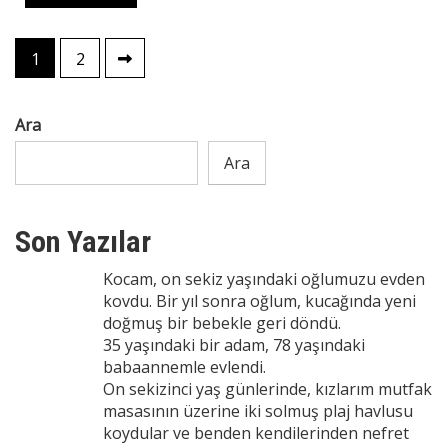
Yazı
1
2
sayfalaması
Ara
Ara
Son Yazılar
Kocam, on sekiz yaşındaki oğlumuzu evden
kovdu. Bir yıl sonra oğlum, kucağında yeni
doğmuş bir bebekle geri döndü.
35 yaşındaki bir adam, 78 yaşındaki
babaannemle evlendi.
On sekizinci yaş günlerinde, kızlarım mutfak
masasının üzerine iki solmuş plaj havlusu
koydular ve benden kendilerinden nefret