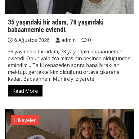
35 yaşındaki bir adam, 78 yaşındaki
babaannemle evlendi.
6 Ağustos 2026
admin
0
35 yaşındaki bir adam, 78 yaşındaki babaannemle
evlendi. Onun yalnızca mirasının peşinde olduğundan
emindim… Ta ki cenazeden sonra bana bırakılan
mektup, gerçekte kim olduğunu ortaya çıkarana
kadar. Babaannem Münire’yi ziyarete
Read More
Hikayeler