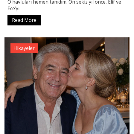
O havluları hemen tanıdım. On sekiz yıl önce, Elif ve
Ece’yi
Read More
Hikayeler