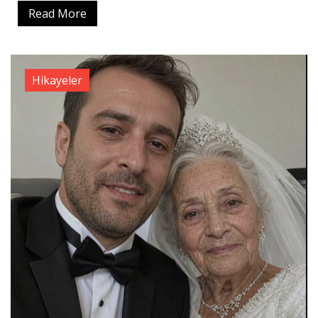
Read More
Hikayeler