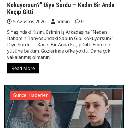
Kokuyorsun?” Diye Sordu — Kadın Bir Anda
Kaçıp Gitti
5 Ağustos 2026
admin
0
5 Yaşındaki Kızım, Eşimin İş Arkadaşına “Neden
Babamın Banyosundaki Sabun Gibi Kokuyorsun?”
Diye Sordu — Kadın Bir Anda Kaçıp Gitti Emre’nin
yüzüne baktım. Gözlerinde öfke yoktu. Daha çok
yakalanmış olmanın
Read More
Güncel Haberler