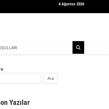
6 Ağustos 2026
felç geçirip hastane yatağında gözlerini açar açmaz..
OŞULLARI
ra
Ara
on Yazılar