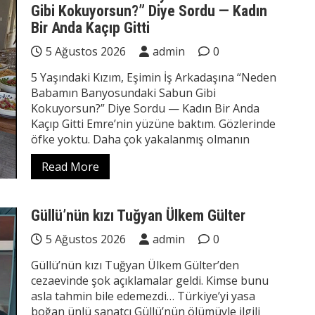
Gibi Kokuyorsun?” Diye Sordu — Kadın
Bir Anda Kaçıp Gitti
5 Ağustos 2026
admin
0
5 Yaşındaki Kızım, Eşimin İş Arkadaşına “Neden
Babamın Banyosundaki Sabun Gibi
Kokuyorsun?” Diye Sordu — Kadın Bir Anda
Kaçıp Gitti Emre’nin yüzüne baktım. Gözlerinde
öfke yoktu. Daha çok yakalanmış olmanın
Read More
Güllü’nün kızı Tuğyan Ülkem Gülter
5 Ağustos 2026
admin
0
Güllü’nün kızı Tuğyan Ülkem Gülter’den
cezaevinde şok açıklamalar geldi. Kimse bunu
asla tahmin bile edemezdi… Türkiye’yi yasa
boğan ünlü sanatçı Güllü’nün ölümüyle ilgili