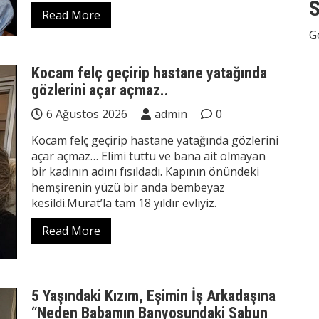
S
Read More
G
Kocam felç geçirip hastane yatağında
gözlerini açar açmaz..
6 Ağustos 2026
admin
0
Kocam felç geçirip hastane yatağında gözlerini
açar açmaz… Elimi tuttu ve bana ait olmayan
bir kadının adını fısıldadı. Kapının önündeki
hemşirenin yüzü bir anda bembeyaz
kesildi.Murat’la tam 18 yıldır evliyiz.
Read More
5 Yaşındaki Kızım, Eşimin İş Arkadaşına
“Neden Babamın Banyosundaki Sabun