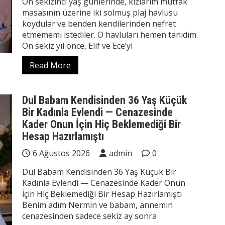
On sekizinci yaş günlerinde, kızlarım mutfak
masasının üzerine iki solmuş plaj havlusu
koydular ve benden kendilerinden nefret
etmememi istediler. O havluları hemen tanıdım.
On sekiz yıl önce, Elif ve Ece’yi
Read More
Dul Babam Kendisinden 36 Yaş Küçük
Bir Kadınla Evlendi — Cenazesinde
Kader Onun İçin Hiç Beklemediği Bir
Hesap Hazırlamıştı
6 Ağustos 2026
admin
0
Dul Babam Kendisinden 36 Yaş Küçük Bir
Kadınla Evlendi — Cenazesinde Kader Onun
İçin Hiç Beklemediği Bir Hesap Hazırlamıştı
Benim adım Nermin ve babam, annemin
cenazesinden sadece sekiz ay sonra