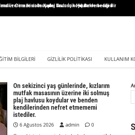
ının üzerine iki solmuş plaj havlusu koydular ve benden
lendi — Cenazesinde Kader Onun İçin Hiç Beklemediği Bir
Kocam 
ĞITIM BILGILERI
GIZLILIK POLITIKASI
KULLANIM K
On sekizinci yaş günlerinde, kızlarım
A
mutfak masasının üzerine iki solmuş
plaj havlusu koydular ve benden
kendilerinden nefret etmememi
istediler.
6 Ağustos 2026
admin
0
S