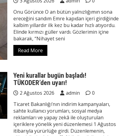
3 Ağustos 2026
admin
0
Onu Görünce O an bütün yalnızlığımın sona
ereceğini sandım Emre kapıdan içeri girdiğinde
kalbim yıllardır ilk kez bu kadar hızlı atıyordu.
Elinde kırmızı güller vardı. Gözlerimin içine
bakarak, “Nihayet seni
Read More
Yeni kurallar bugün başladı!
TÜKODER’den uyarı!
2 Ağustos 2026
admin
0
Ticaret Bakanlığı’nın indirim kampanyaları,
sahte kullanıcı yorumları, sosyal medya
reklamları ve yapay zekâ ile oluşturulan
içeriklere yönelik yeni düzenlemesi 1 Ağustos
itibarıyla yürürlüğe girdi. Düzenlemenin,