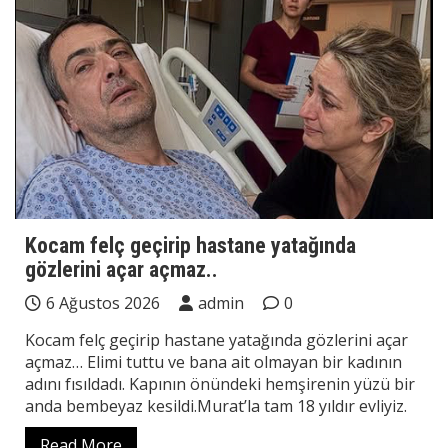
Kocam felç geçirip hastane yatağında
gözlerini açar açmaz..
6 Ağustos 2026
admin
0
Kocam felç geçirip hastane yatağında gözlerini açar
açmaz… Elimi tuttu ve bana ait olmayan bir kadının
adını fısıldadı. Kapının önündeki hemşirenin yüzü bir
anda bembeyaz kesildi.Murat’la tam 18 yıldır evliyiz.
Read More