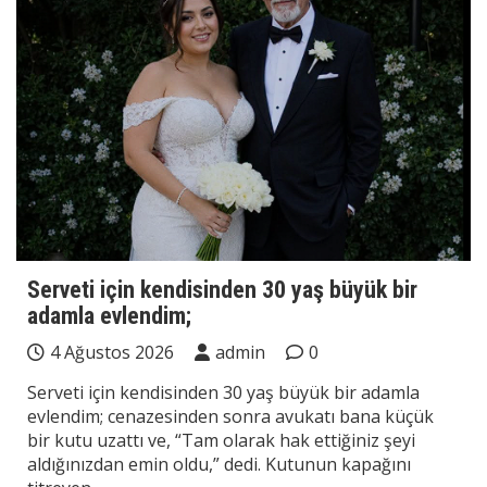
Serveti için kendisinden 30 yaş büyük bir
adamla evlendim;
4 Ağustos 2026
admin
0
Serveti için kendisinden 30 yaş büyük bir adamla
evlendim; cenazesinden sonra avukatı bana küçük
bir kutu uzattı ve, “Tam olarak hak ettiğiniz şeyi
aldığınızdan emin oldu,” dedi. Kutunun kapağını