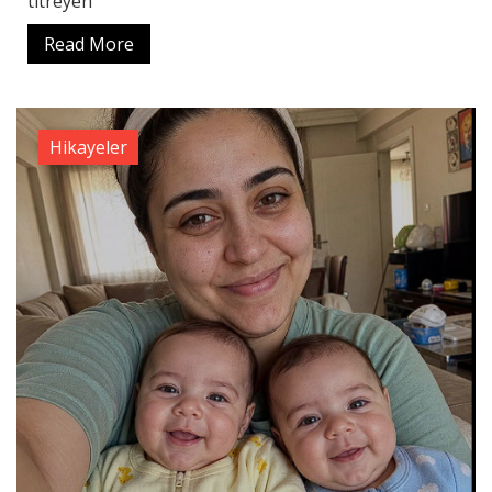
titreyen
Read More
Hikayeler