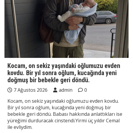
Kocam, on sekiz yaşındaki oğlumuzu evden
kovdu. Bir yıl sonra oğlum, kucağında yeni
doğmuş bir bebekle geri döndü.
7 Ağustos 2026
admin
0
Kocam, on sekiz yaşındaki oğlumuzu evden kovdu.
Bir yıl sonra oğlum, kucağında yeni doğmuş bir
bebekle geri döndü. Babası hakkında anlattıkları ise
yüreğimi durduracak cinstendi.Yirmi üç yıldır Cemal
ile evliydim.