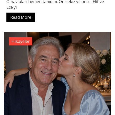
O havluları hemen tanıdım. On sekiz yıl önce, Elif ve
Ece’yi
Read More
Hikayeler