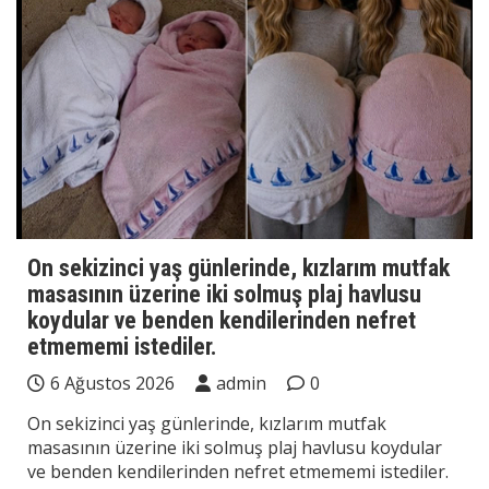
On sekizinci yaş günlerinde, kızlarım mutfak
masasının üzerine iki solmuş plaj havlusu
koydular ve benden kendilerinden nefret
etmememi istediler.
6 Ağustos 2026
admin
0
On sekizinci yaş günlerinde, kızlarım mutfak
masasının üzerine iki solmuş plaj havlusu koydular
ve benden kendilerinden nefret etmememi istediler.