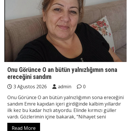
Onu Görünce O an bütün yalnızlığımın sona
ereceğini sandım
3 Ağustos 2026
admin
0
Onu Görünce O an bütün yalnızlığımın sona ereceğini
sandım Emre kapıdan içeri girdiğinde kalbim yıllardır
ilk kez bu kadar hızlı atıyordu. Elinde kırmızı güller
vardı. Gözlerimin içine bakarak, “Nihayet seni
Read More