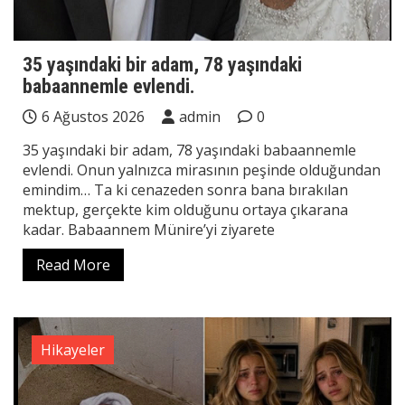
35 yaşındaki bir adam, 78 yaşındaki
babaannemle evlendi.
6 Ağustos 2026
admin
0
35 yaşındaki bir adam, 78 yaşındaki babaannemle
evlendi. Onun yalnızca mirasının peşinde olduğundan
emindim… Ta ki cenazeden sonra bana bırakılan
mektup, gerçekte kim olduğunu ortaya çıkarana
kadar. Babaannem Münire’yi ziyarete
Read More
Hikayeler