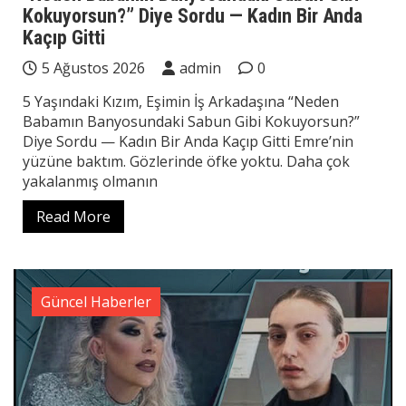
Kokuyorsun?” Diye Sordu — Kadın Bir Anda
Kaçıp Gitti
5 Ağustos 2026
admin
0
5 Yaşındaki Kızım, Eşimin İş Arkadaşına “Neden
Babamın Banyosundaki Sabun Gibi Kokuyorsun?”
Diye Sordu — Kadın Bir Anda Kaçıp Gitti Emre’nin
yüzüne baktım. Gözlerinde öfke yoktu. Daha çok
yakalanmış olmanın
Read More
Güncel Haberler