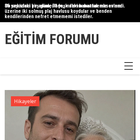
Skip
35 yaşındaki bir adam, 78 yaşındaki babaannemle evlendi.
On sekizinci yaş günlerinde, kızlarım mutfak masasının
Du
to
üzerine iki solmuş plaj havlusu koydular ve benden
Ce
content
kendilerinden nefret etmememi istediler.
Ha
EĞITIM FORUMU
Hikayeler