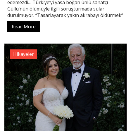
edemezdi… Türkiye’yi yasa boğan ünlü sanatçı
Güllü’nün ölümüyle ilgili soruşturmada sular
durulmuyor. “Tasarlayarak yakın akrabayı öldürmek”
Read More
Hikayeler