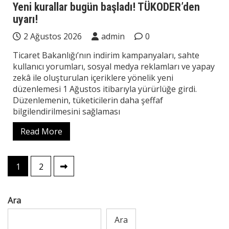
Yeni kurallar bugün başladı! TÜKODER’den
uyarı!
2 Ağustos 2026
admin
0
Ticaret Bakanlığı’nın indirim kampanyaları, sahte
kullanıcı yorumları, sosyal medya reklamları ve yapay
zekâ ile oluşturulan içeriklere yönelik yeni
düzenlemesi 1 Ağustos itibarıyla yürürlüğe girdi.
Düzenlemenin, tüketicilerin daha şeffaf
bilgilendirilmesini sağlaması
Read More
Yazı
1
2
sayfalaması
Ara
Ara