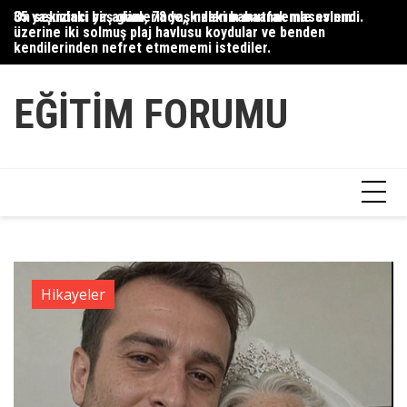
Skip
35 yaşındaki bir adam, 78 yaşındaki babaannemle evlendi.
On sekizinci yaş günlerinde, kızlarım mutfak masasının
Du
to
üzerine iki solmuş plaj havlusu koydular ve benden
Ce
content
kendilerinden nefret etmememi istediler.
Ha
EĞITIM FORUMU
Hikayeler