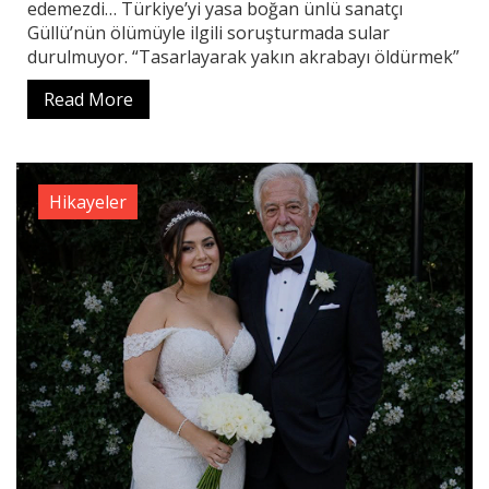
edemezdi… Türkiye’yi yasa boğan ünlü sanatçı
Güllü’nün ölümüyle ilgili soruşturmada sular
durulmuyor. “Tasarlayarak yakın akrabayı öldürmek”
Read More
Hikayeler