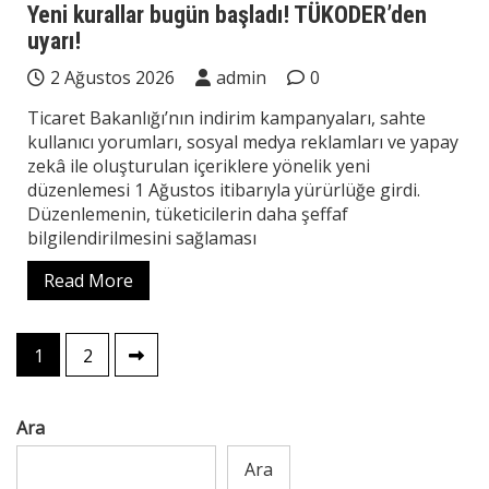
Yeni kurallar bugün başladı! TÜKODER’den
uyarı!
2 Ağustos 2026
admin
0
Ticaret Bakanlığı’nın indirim kampanyaları, sahte
kullanıcı yorumları, sosyal medya reklamları ve yapay
zekâ ile oluşturulan içeriklere yönelik yeni
düzenlemesi 1 Ağustos itibarıyla yürürlüğe girdi.
Düzenlemenin, tüketicilerin daha şeffaf
bilgilendirilmesini sağlaması
Read More
Yazı
1
2
sayfalaması
Ara
Ara