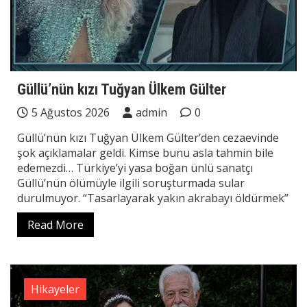
Güllü’nün kızı Tuğyan Ülkem Gülter
5 Ağustos 2026
admin
0
Güllü’nün kızı Tuğyan Ülkem Gülter’den cezaevinde
şok açıklamalar geldi. Kimse bunu asla tahmin bile
edemezdi… Türkiye’yi yasa boğan ünlü sanatçı
Güllü’nün ölümüyle ilgili soruşturmada sular
durulmuyor. “Tasarlayarak yakın akrabayı öldürmek”
Read More
Hikayeler