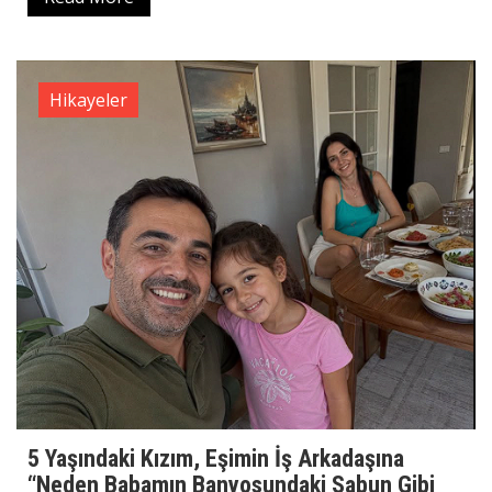
Hikayeler
5 Yaşındaki Kızım, Eşimin İş Arkadaşına
“Neden Babamın Banyosundaki Sabun Gibi