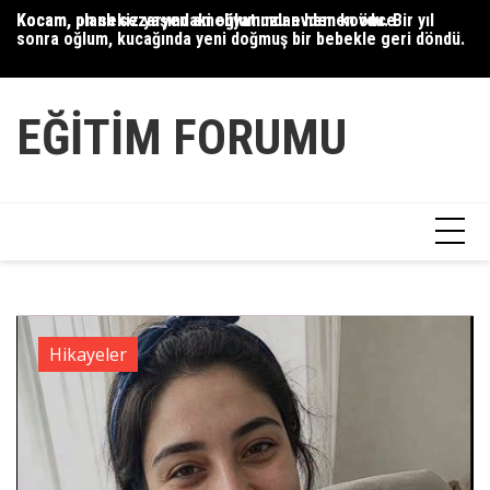
Skip
Kocam, planlı sezaryen ameliyatımdan hemen önce
Kocam, on sekiz yaşındaki oğlumuzu evden kovdu. Bir yıl
35
to
sonra oğlum, kucağında yeni doğmuş bir bebekle geri döndü.
content
EĞITIM FORUMU
Hikayeler