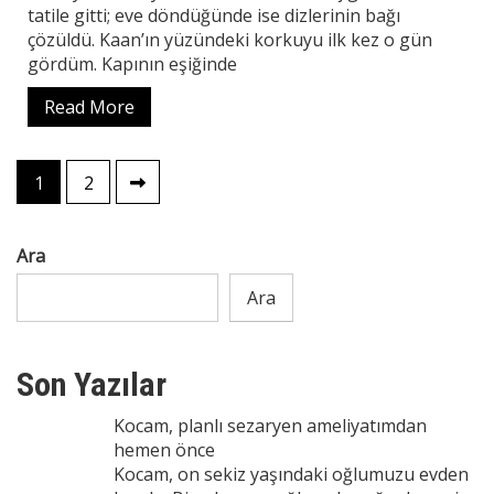
tatile gitti; eve döndüğünde ise dizlerinin bağı
çözüldü. Kaan’ın yüzündeki korkuyu ilk kez o gün
gördüm. Kapının eşiğinde
Read More
Yazı
1
2
sayfalaması
Ara
Ara
Son Yazılar
Kocam, planlı sezaryen ameliyatımdan
hemen önce
Kocam, on sekiz yaşındaki oğlumuzu evden