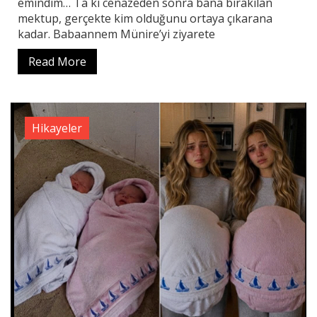
emindim… Ta ki cenazeden sonra bana bırakılan
mektup, gerçekte kim olduğunu ortaya çıkarana
kadar. Babaannem Münire’yi ziyarete
Read More
Hikayeler