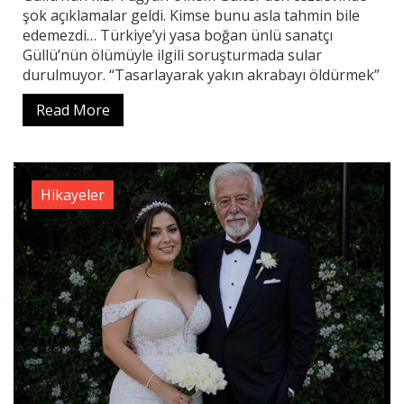
şok açıklamalar geldi. Kimse bunu asla tahmin bile
edemezdi… Türkiye’yi yasa boğan ünlü sanatçı
Güllü’nün ölümüyle ilgili soruşturmada sular
durulmuyor. “Tasarlayarak yakın akrabayı öldürmek”
Read More
Hikayeler