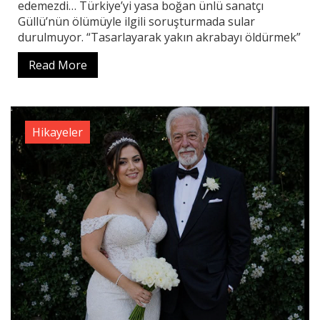
edemezdi… Türkiye’yi yasa boğan ünlü sanatçı
Güllü’nün ölümüyle ilgili soruşturmada sular
durulmuyor. “Tasarlayarak yakın akrabayı öldürmek”
Read More
Hikayeler