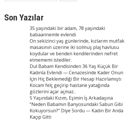
Son Yazılar
35 yaşındaki bir adam, 78 yaşındaki
babaannemle evlendi.
On sekizinci yaş günlerinde, kızlarım mutfak
masasının üzerine iki solmuş plaj havlusu
koydular ve benden kendilerinden nefret
etmememi istediler.
Dul Babam Kendisinden 36 Yaş Küçük Bir
Kadınla Evlendi — Cenazesinde Kader Onun
İçin Hiç Beklemediği Bir Hesap Hazırlamıştı
Kocam felç geçirip hastane yatağında
gözlerini açar açmaz..
5 Yaşındaki Kızım, Eşimin İş Arkadaşına
“Neden Babamın Banyosundaki Sabun Gibi
Kokuyorsun?” Diye Sordu — Kadın Bir Anda
Kaçıp Gitti