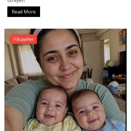
titreyen
Read More
Hikayeler