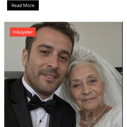
Read More
Hikayeler