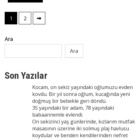
Yazı
1
2
sayfalaması
Ara
Ara
Son Yazılar
Kocam, on sekiz yaşındaki oğlumuzu evden
kovdu. Bir yıl sonra oğlum, kucağında yeni
doğmuş bir bebekle geri döndü.
35 yaşındaki bir adam, 78 yaşındaki
babaannemle evlendi.
On sekizinci yaş günlerinde, kızlarım mutfak
masasının üzerine iki solmuş plaj havlusu
koydular ve benden kendilerinden nefret