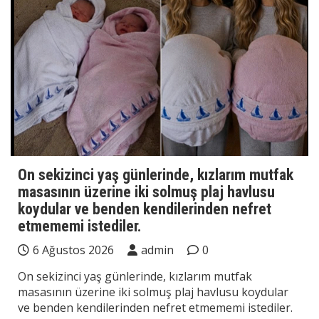
On sekizinci yaş günlerinde, kızlarım mutfak
masasının üzerine iki solmuş plaj havlusu
koydular ve benden kendilerinden nefret
etmememi istediler.
6 Ağustos 2026
admin
0
On sekizinci yaş günlerinde, kızlarım mutfak
masasının üzerine iki solmuş plaj havlusu koydular
ve benden kendilerinden nefret etmememi istediler.