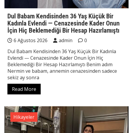
Dul Babam Kendisinden 36 Yaş Küçük Bir
Kadınla Evlendi — Cenazesinde Kader Onun
İçin Hiç Beklemediği Bir Hesap Hazırlamıştı
6 Ağustos 2026
admin
0
Dul Babam Kendisinden 36 Yaş Küçük Bir Kadınla
Evlendi — Cenazesinde Kader Onun İçin Hiç
Beklemediği Bir Hesap Hazırlamıştı Benim adım
Nermin ve babam, annemin cenazesinden sadece
sekiz ay sonra
Read More
Hikayeler