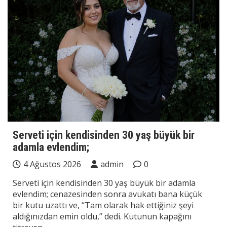
Serveti için kendisinden 30 yaş büyük bir
adamla evlendim;
4 Ağustos 2026
admin
0
Serveti için kendisinden 30 yaş büyük bir adamla
evlendim; cenazesinden sonra avukatı bana küçük
bir kutu uzattı ve, “Tam olarak hak ettiğiniz şeyi
aldığınızdan emin oldu,” dedi. Kutunun kapağını