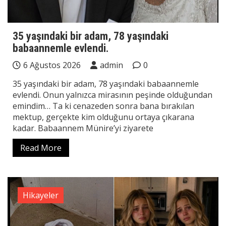
35 yaşındaki bir adam, 78 yaşındaki
babaannemle evlendi.
6 Ağustos 2026
admin
0
35 yaşındaki bir adam, 78 yaşındaki babaannemle
evlendi. Onun yalnızca mirasının peşinde olduğundan
emindim… Ta ki cenazeden sonra bana bırakılan
mektup, gerçekte kim olduğunu ortaya çıkarana
kadar. Babaannem Münire’yi ziyarete
Read More
Hikayeler