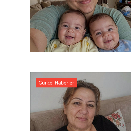
Güncel Haberler