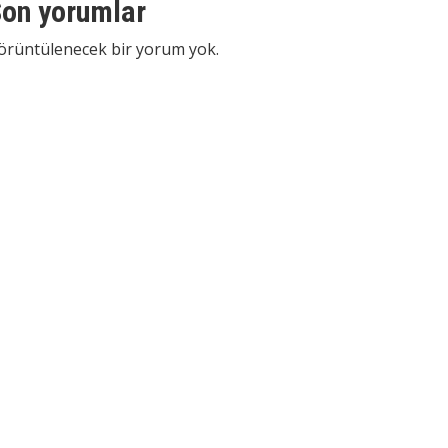
on yorumlar
örüntülenecek bir yorum yok.