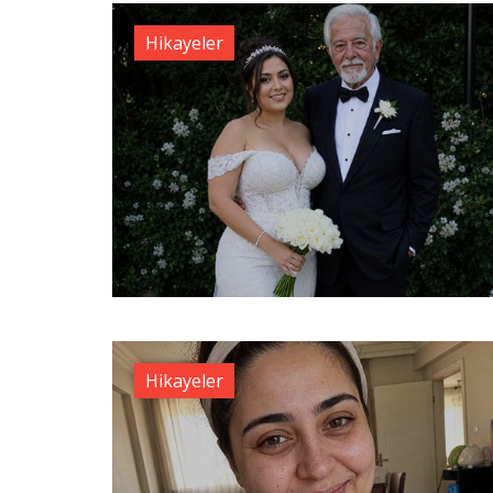
Hikayeler
Hikayeler