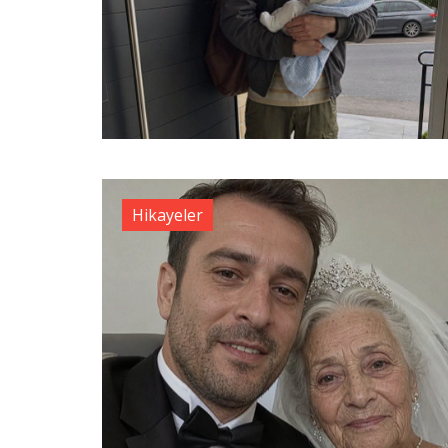
Hikayeler