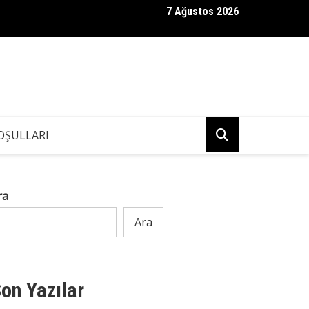
7 Ağustos 2026
izinci yaş günlerinde, kızlarım mutfak masasının üzerine iki solm
erinden nefret etmememi istediler.
OŞULLARI
ra
Ara
on Yazılar