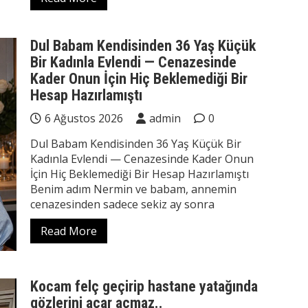
Dul Babam Kendisinden 36 Yaş Küçük
Bir Kadınla Evlendi — Cenazesinde
Kader Onun İçin Hiç Beklemediği Bir
Hesap Hazırlamıştı
6 Ağustos 2026
admin
0
Dul Babam Kendisinden 36 Yaş Küçük Bir
Kadınla Evlendi — Cenazesinde Kader Onun
İçin Hiç Beklemediği Bir Hesap Hazırlamıştı
Benim adım Nermin ve babam, annemin
cenazesinden sadece sekiz ay sonra
Read More
Kocam felç geçirip hastane yatağında
gözlerini açar açmaz..