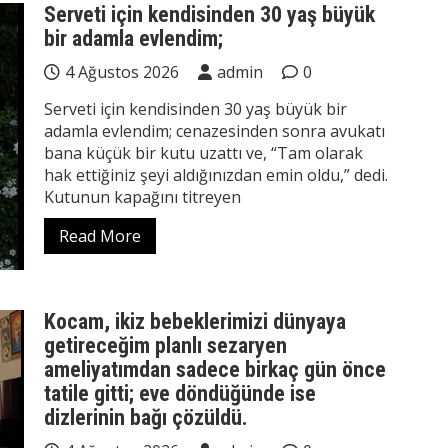
Serveti için kendisinden 30 yaş büyük
bir adamla evlendim;
4 Ağustos 2026
admin
0
Serveti için kendisinden 30 yaş büyük bir
adamla evlendim; cenazesinden sonra avukatı
bana küçük bir kutu uzattı ve, “Tam olarak
hak ettiğiniz şeyi aldığınızdan emin oldu,” dedi.
Kutunun kapağını titreyen
Read More
Kocam, ikiz bebeklerimizi dünyaya
getireceğim planlı sezaryen
ameliyatımdan sadece birkaç gün önce
tatile gitti; eve döndüğünde ise
dizlerinin bağı çözüldü.