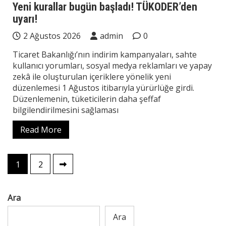
Yeni kurallar bugün başladı! TÜKODER’den
uyarı!
2 Ağustos 2026
admin
0
Ticaret Bakanlığı’nın indirim kampanyaları, sahte
kullanıcı yorumları, sosyal medya reklamları ve yapay
zekâ ile oluşturulan içeriklere yönelik yeni
düzenlemesi 1 Ağustos itibarıyla yürürlüğe girdi.
Düzenlemenin, tüketicilerin daha şeffaf
bilgilendirilmesini sağlaması
Read More
Yazı
1
2
sayfalaması
Ara
Ara