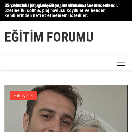
Skip
35 yaşındaki bir adam, 78 yaşındaki babaannemle evlendi.
On sekizinci yaş günlerinde, kızlarım mutfak masasının
Du
to
üzerine iki solmuş plaj havlusu koydular ve benden
Ce
content
kendilerinden nefret etmememi istediler.
Ha
EĞITIM FORUMU
Hikayeler