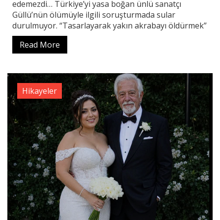
edemezdi… Türkiye’yi yasa boğan ünlü sanatçı
Güllü’nün ölümüyle ilgili soruşturmada sular
durulmuyor. “Tasarlayarak yakın akrabayı öldürmek”
Read More
Hikayeler