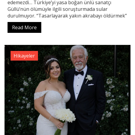
edemezdi… Türkiye’yi yasa boğan ünlü sanatçı
Güllü’nün ölümüyle ilgili soruşturmada sular
durulmuyor. “Tasarlayarak yakın akrabayı öldürmek”
Read More
Hikayeler