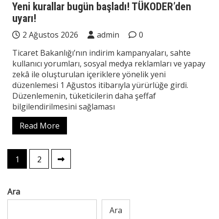
Yeni kurallar bugün başladı! TÜKODER’den
uyarı!
2 Ağustos 2026
admin
0
Ticaret Bakanlığı’nın indirim kampanyaları, sahte
kullanıcı yorumları, sosyal medya reklamları ve yapay
zekâ ile oluşturulan içeriklere yönelik yeni
düzenlemesi 1 Ağustos itibarıyla yürürlüğe girdi.
Düzenlemenin, tüketicilerin daha şeffaf
bilgilendirilmesini sağlaması
Read More
Yazı
1
2
sayfalaması
Ara
Ara