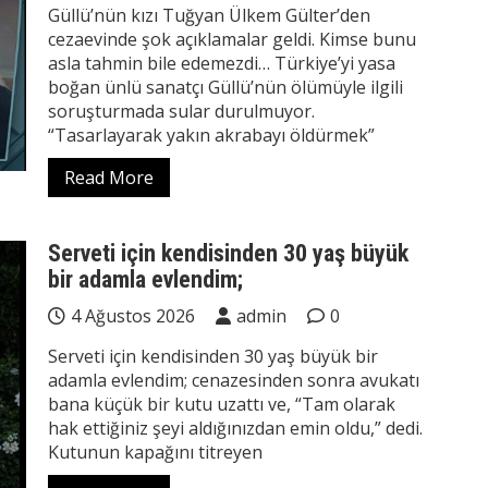
Güllü’nün kızı Tuğyan Ülkem Gülter’den
cezaevinde şok açıklamalar geldi. Kimse bunu
asla tahmin bile edemezdi… Türkiye’yi yasa
boğan ünlü sanatçı Güllü’nün ölümüyle ilgili
soruşturmada sular durulmuyor.
“Tasarlayarak yakın akrabayı öldürmek”
Read More
Serveti için kendisinden 30 yaş büyük
bir adamla evlendim;
4 Ağustos 2026
admin
0
Serveti için kendisinden 30 yaş büyük bir
adamla evlendim; cenazesinden sonra avukatı
bana küçük bir kutu uzattı ve, “Tam olarak
hak ettiğiniz şeyi aldığınızdan emin oldu,” dedi.
Kutunun kapağını titreyen