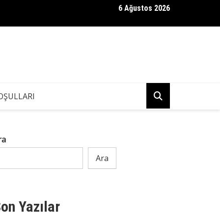
6 Ağustos 2026
ndaki Kızım, Eşimin İş Arkadaşına “Neden Babamın Banyosundaki S
Bir Anda Kaçıp Gitti
OŞULLARI
ra
Ara
on Yazılar