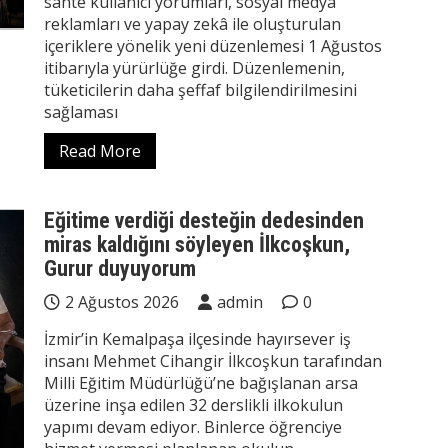
sahte kullanıcı yorumları, sosyal medya
reklamları ve yapay zekâ ile oluşturulan
içeriklere yönelik yeni düzenlemesi 1 Ağustos
itibarıyla yürürlüğe girdi. Düzenlemenin,
tüketicilerin daha şeffaf bilgilendirilmesini
sağlaması
Read More
Eğitime verdiği desteğin dedesinden
miras kaldığını söyleyen İlkcoşkun,
Gurur duyuyorum
2 Ağustos 2026
admin
0
İzmir’in Kemalpaşa ilçesinde hayırsever iş
insanı Mehmet Cihangir İlkcoşkun tarafından
Milli Eğitim Müdürlüğü’ne bağışlanan arsa
üzerine inşa edilen 32 derslikli ilkokulun
yapımı devam ediyor. Binlerce öğrenciye