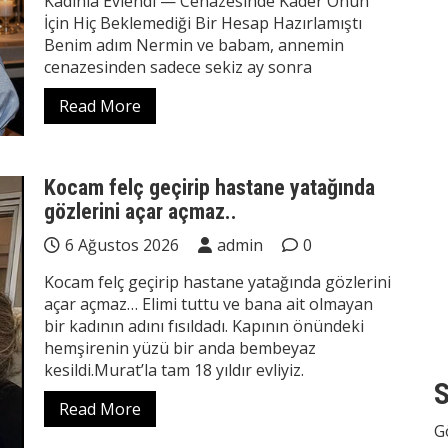
Kadınla Evlendi — Cenazesinde Kader Onun
İçin Hiç Beklemediği Bir Hesap Hazırlamıştı
Benim adım Nermin ve babam, annemin
cenazesinden sadece sekiz ay sonra
Read More
Kocam felç geçirip hastane yatağında
gözlerini açar açmaz..
6 Ağustos 2026
admin
0
Kocam felç geçirip hastane yatağında gözlerini
açar açmaz… Elimi tuttu ve bana ait olmayan
bir kadının adını fısıldadı. Kapının önündeki
hemşirenin yüzü bir anda bembeyaz
kesildi.Murat’la tam 18 yıldır evliyiz.
S
Read More
G