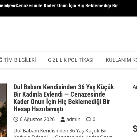
lendi — Cenazesinde Kader Onun İçin Hiç Beklemediği Bir
ar açmaz..
5 Yaşı
Kadın 
ĞITIM BILGILERI
GIZLILIK POLITIKASI
KULLANIM K
Dul Babam Kendisinden 36 Yaş Küçük
A
Bir Kadınla Evlendi — Cenazesinde
Kader Onun İçin Hiç Beklemediği Bir
Hesap Hazırlamıştı
6 Ağustos 2026
admin
0
S
Dul Babam Kendisinden 36 Yaş Küçük Bir