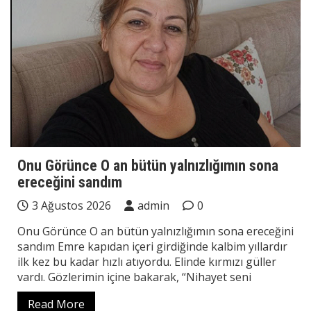
Onu Görünce O an bütün yalnızlığımın sona
ereceğini sandım
3 Ağustos 2026
admin
0
Onu Görünce O an bütün yalnızlığımın sona ereceğini
sandım Emre kapıdan içeri girdiğinde kalbim yıllardır
ilk kez bu kadar hızlı atıyordu. Elinde kırmızı güller
vardı. Gözlerimin içine bakarak, “Nihayet seni
Read More