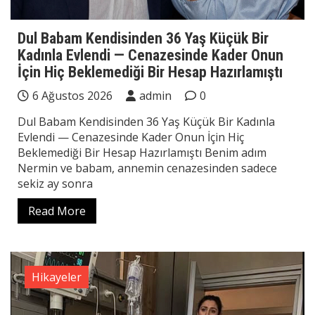
Dul Babam Kendisinden 36 Yaş Küçük Bir
Kadınla Evlendi — Cenazesinde Kader Onun
İçin Hiç Beklemediği Bir Hesap Hazırlamıştı
6 Ağustos 2026
admin
0
Dul Babam Kendisinden 36 Yaş Küçük Bir Kadınla
Evlendi — Cenazesinde Kader Onun İçin Hiç
Beklemediği Bir Hesap Hazırlamıştı Benim adım
Nermin ve babam, annemin cenazesinden sadece
sekiz ay sonra
Read More
Hikayeler