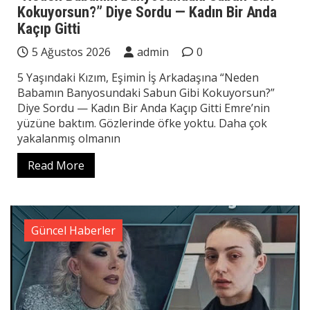
Kokuyorsun?” Diye Sordu — Kadın Bir Anda
Kaçıp Gitti
5 Ağustos 2026
admin
0
5 Yaşındaki Kızım, Eşimin İş Arkadaşına “Neden
Babamın Banyosundaki Sabun Gibi Kokuyorsun?”
Diye Sordu — Kadın Bir Anda Kaçıp Gitti Emre’nin
yüzüne baktım. Gözlerinde öfke yoktu. Daha çok
yakalanmış olmanın
Read More
Güncel Haberler