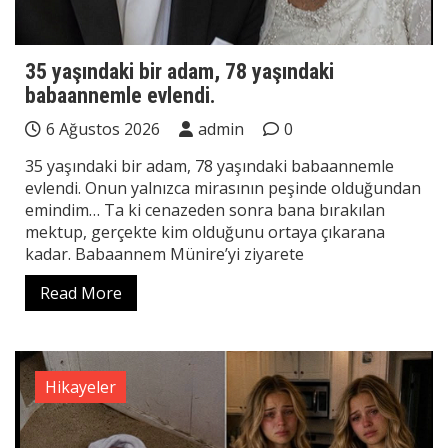
35 yaşındaki bir adam, 78 yaşındaki
babaannemle evlendi.
6 Ağustos 2026
admin
0
35 yaşındaki bir adam, 78 yaşındaki babaannemle
evlendi. Onun yalnızca mirasının peşinde olduğundan
emindim… Ta ki cenazeden sonra bana bırakılan
mektup, gerçekte kim olduğunu ortaya çıkarana
kadar. Babaannem Münire’yi ziyarete
Read More
Hikayeler