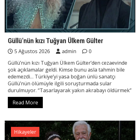
Güllü’nün kızı Tuğyan Ülkem Gülter
5 Ağustos 2026
admin
0
Güllü’nün kızı Tuğyan Ülkem Gülter’den cezaevinde
şok açıklamalar geldi. Kimse bunu asla tahmin bile
edemezdi… Türkiye’yi yasa boğan ünlü sanatçı
Güllü’nün ölümüyle ilgili soruşturmada sular
durulmuyor. “Tasarlayarak yakın akrabayı öldürmek”
Read More
Hikayeler