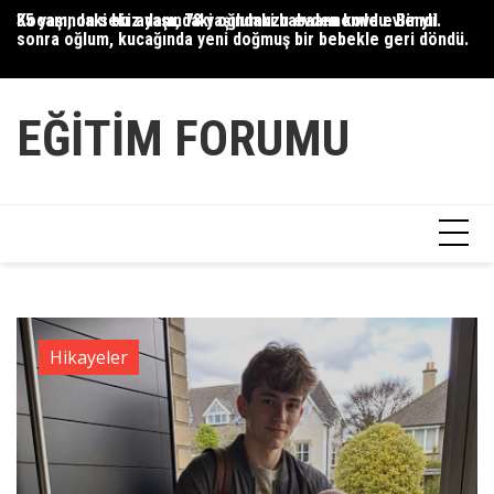
Skip
Kocam, on sekiz yaşındaki oğlumuzu evden kovdu. Bir yıl
35 yaşındaki bir adam, 78 yaşındaki babaannemle evlendi.
On
to
sonra oğlum, kucağında yeni doğmuş bir bebekle geri döndü.
üz
content
ke
EĞITIM FORUMU
Hikayeler