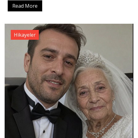
Read More
Hikayeler