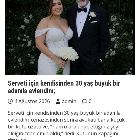
Serveti için kendisinden 30 yaş büyük bir
adamla evlendim;
4 Ağustos 2026
admin
0
Serveti için kendisinden 30 yaş büyük bir adamla
evlendim; cenazesinden sonra avukatı bana küçük
bir kutu uzattı ve, “Tam olarak hak ettiğiniz şeyi
aldığınızdan emin oldu,” dedi. Kutunun kapağını