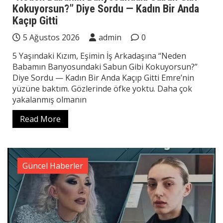
Kokuyorsun?” Diye Sordu — Kadın Bir Anda
Kaçıp Gitti
5 Ağustos 2026
admin
0
5 Yaşındaki Kızım, Eşimin İş Arkadaşına “Neden
Babamın Banyosundaki Sabun Gibi Kokuyorsun?”
Diye Sordu — Kadın Bir Anda Kaçıp Gitti Emre’nin
yüzüne baktım. Gözlerinde öfke yoktu. Daha çok
yakalanmış olmanın
Read More
Güncel Haberler