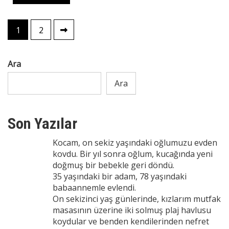
Yazı
1
2
sayfalaması
Ara
Ara
Son Yazılar
Kocam, on sekiz yaşındaki oğlumuzu evden
kovdu. Bir yıl sonra oğlum, kucağında yeni
doğmuş bir bebekle geri döndü.
35 yaşındaki bir adam, 78 yaşındaki
babaannemle evlendi.
On sekizinci yaş günlerinde, kızlarım mutfak
masasının üzerine iki solmuş plaj havlusu
koydular ve benden kendilerinden nefret