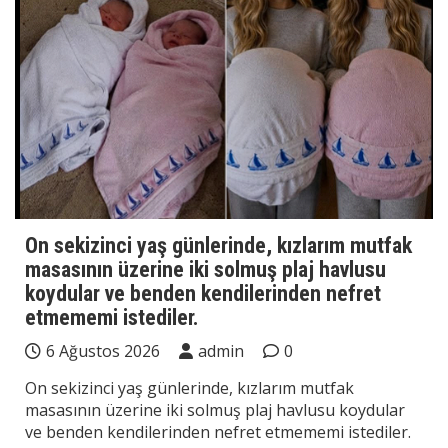
On sekizinci yaş günlerinde, kızlarım mutfak
masasının üzerine iki solmuş plaj havlusu
koydular ve benden kendilerinden nefret
etmememi istediler.
6 Ağustos 2026
admin
0
On sekizinci yaş günlerinde, kızlarım mutfak
masasının üzerine iki solmuş plaj havlusu koydular
ve benden kendilerinden nefret etmememi istediler.