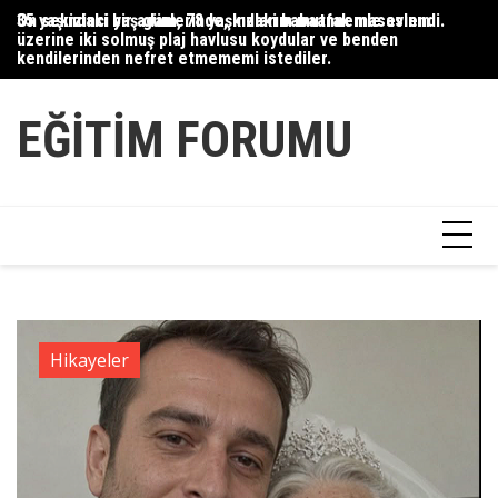
Skip
35 yaşındaki bir adam, 78 yaşındaki babaannemle evlendi.
On sekizinci yaş günlerinde, kızlarım mutfak masasının
Du
to
üzerine iki solmuş plaj havlusu koydular ve benden
Ce
content
kendilerinden nefret etmememi istediler.
Ha
EĞITIM FORUMU
Hikayeler