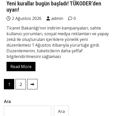
Yeni kurallar bugün başladı! TÜKODER’den
uyarı!
2 Ağustos 2026
admin
0
Ticaret Bakanlığı’nın indirim kampanyaları, sahte
kullanıcı yorumları, sosyal medya reklamları ve yapay
zekâ ile oluşturulan içeriklere yönelik yeni
düzenlemesi 1 Ağustos itibarıyla yürürlüğe girdi.
Düzenlemenin, tüketicilerin daha şeffaf
bilgilendirilmesini sağlaması
Read More
Yazı
1
2
sayfalaması
Ara
Ara