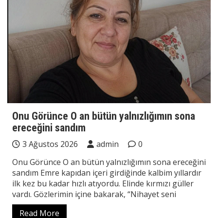
Onu Görünce O an bütün yalnızlığımın sona
ereceğini sandım
3 Ağustos 2026
admin
0
Onu Görünce O an bütün yalnızlığımın sona ereceğini
sandım Emre kapıdan içeri girdiğinde kalbim yıllardır
ilk kez bu kadar hızlı atıyordu. Elinde kırmızı güller
vardı. Gözlerimin içine bakarak, “Nihayet seni
Read More