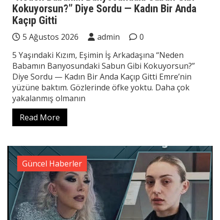
Kokuyorsun?” Diye Sordu — Kadın Bir Anda
Kaçıp Gitti
5 Ağustos 2026
admin
0
5 Yaşındaki Kızım, Eşimin İş Arkadaşına “Neden
Babamın Banyosundaki Sabun Gibi Kokuyorsun?”
Diye Sordu — Kadın Bir Anda Kaçıp Gitti Emre’nin
yüzüne baktım. Gözlerinde öfke yoktu. Daha çok
yakalanmış olmanın
Read More
Güncel Haberler