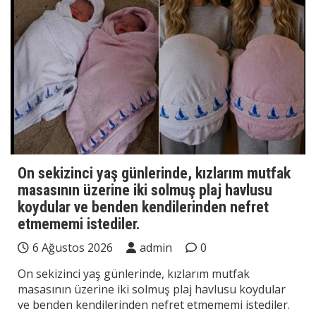
On sekizinci yaş günlerinde, kızlarım mutfak
masasının üzerine iki solmuş plaj havlusu
koydular ve benden kendilerinden nefret
etmememi istediler.
6 Ağustos 2026
admin
0
On sekizinci yaş günlerinde, kızlarım mutfak
masasının üzerine iki solmuş plaj havlusu koydular
ve benden kendilerinden nefret etmememi istediler.