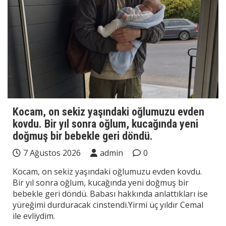
Kocam, on sekiz yaşındaki oğlumuzu evden
kovdu. Bir yıl sonra oğlum, kucağında yeni
doğmuş bir bebekle geri döndü.
7 Ağustos 2026
admin
0
Kocam, on sekiz yaşındaki oğlumuzu evden kovdu.
Bir yıl sonra oğlum, kucağında yeni doğmuş bir
bebekle geri döndü. Babası hakkında anlattıkları ise
yüreğimi durduracak cinstendi.Yirmi üç yıldır Cemal
ile evliydim.