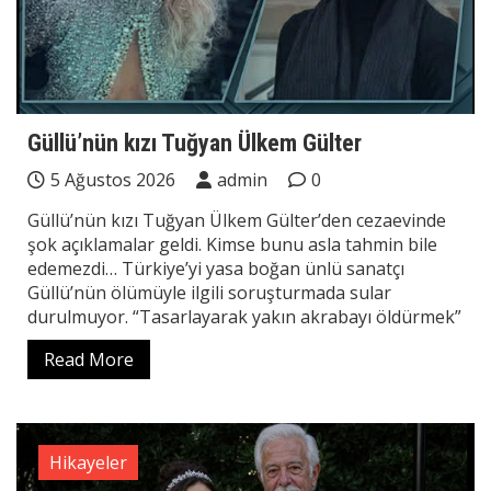
Güllü’nün kızı Tuğyan Ülkem Gülter
5 Ağustos 2026
admin
0
Güllü’nün kızı Tuğyan Ülkem Gülter’den cezaevinde
şok açıklamalar geldi. Kimse bunu asla tahmin bile
edemezdi… Türkiye’yi yasa boğan ünlü sanatçı
Güllü’nün ölümüyle ilgili soruşturmada sular
durulmuyor. “Tasarlayarak yakın akrabayı öldürmek”
Read More
Hikayeler