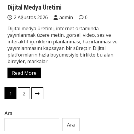
Teknoloji
Dijital Medya Üretimi
2 Ağustos 2026
admin
0
Dijital medya üretimi, internet ortamında
yayınlanmak üzere metin, görsel, video, ses ve
interaktif içeriklerin planlanması, hazırlanması ve
yayımlanmasını kapsayan bir süreçtir. Dijital
platformların hızla büyümesiyle birlikte bu alan,
bireyler, markalar
Read More
Yazı
1
2
sayfalaması
Ara
Ara