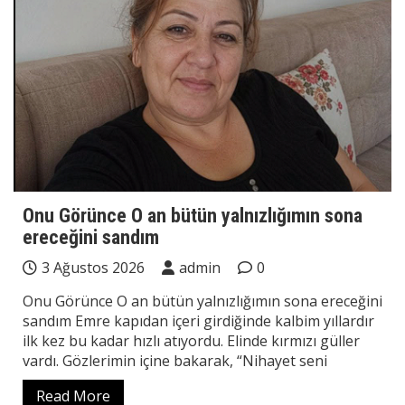
Onu Görünce O an bütün yalnızlığımın sona
ereceğini sandım
3 Ağustos 2026
admin
0
Onu Görünce O an bütün yalnızlığımın sona ereceğini
sandım Emre kapıdan içeri girdiğinde kalbim yıllardır
ilk kez bu kadar hızlı atıyordu. Elinde kırmızı güller
vardı. Gözlerimin içine bakarak, “Nihayet seni
Read More