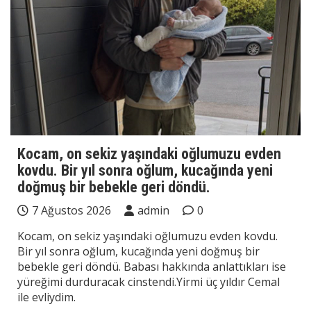
Kocam, on sekiz yaşındaki oğlumuzu evden
kovdu. Bir yıl sonra oğlum, kucağında yeni
doğmuş bir bebekle geri döndü.
7 Ağustos 2026
admin
0
Kocam, on sekiz yaşındaki oğlumuzu evden kovdu.
Bir yıl sonra oğlum, kucağında yeni doğmuş bir
bebekle geri döndü. Babası hakkında anlattıkları ise
yüreğimi durduracak cinstendi.Yirmi üç yıldır Cemal
ile evliydim.