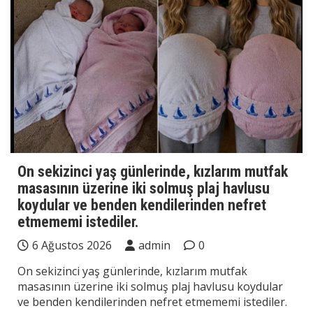
On sekizinci yaş günlerinde, kızlarım mutfak
masasının üzerine iki solmuş plaj havlusu
koydular ve benden kendilerinden nefret
etmememi istediler.
6 Ağustos 2026
admin
0
On sekizinci yaş günlerinde, kızlarım mutfak
masasının üzerine iki solmuş plaj havlusu koydular
ve benden kendilerinden nefret etmememi istediler.