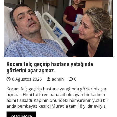
Kocam felç geçirip hastane yatağında
gözlerini açar açmaz..
6 Ağustos 2026
admin
0
Kocam felç geçirip hastane yatağında gözlerini açar
açmaz… Elimi tuttu ve bana ait olmayan bir kadının
adını fısıldadı. Kapının önündeki hemşirenin yüzü bir
anda bembeyaz kesildi.Murat’la tam 18 yıldır evliyiz.
Read More