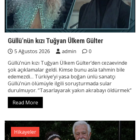
Güllü’nün kızı Tuğyan Ülkem Gülter
5 Ağustos 2026
admin
0
Güllü’nün kızı Tuğyan Ülkem Gülter’den cezaevinde
şok açıklamalar geldi. Kimse bunu asla tahmin bile
edemezdi… Türkiye’yi yasa boğan ünlü sanatçı
Güllü’nün ölümüyle ilgili soruşturmada sular
durulmuyor. “Tasarlayarak yakın akrabayı öldürmek”
Read More
Hikayeler