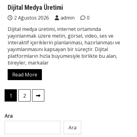
Teknoloji
Dijital Medya Üretimi
2 Ağustos 2026
admin
0
Dijital medya üretimi, internet ortamında
yayınlanmak üzere metin, görsel, video, ses ve
interaktif içeriklerin planlanması, hazırlanması ve
yayımlanmasını kapsayan bir süreçtir. Dijital
platformların hızla büyümesiyle birlikte bu alan,
bireyler, markalar
Read More
Yazı
1
2
sayfalaması
Ara
Ara