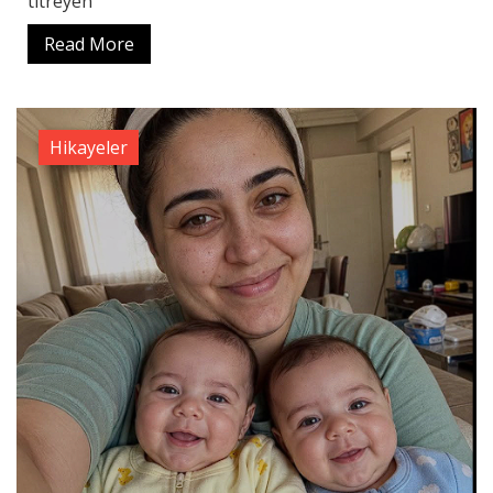
titreyen
Read More
Hikayeler