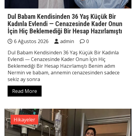
Dul Babam Kendisinden 36 Yaş Küçük Bir
Kadınla Evlendi — Cenazesinde Kader Onun
İçin Hiç Beklemediği Bir Hesap Hazırlamıştı
6 Ağustos 2026
admin
0
Dul Babam Kendisinden 36 Yaş Küçük Bir Kadınla
Evlendi — Cenazesinde Kader Onun İçin Hiç
Beklemediği Bir Hesap Hazırlamıştı Benim adım
Nermin ve babam, annemin cenazesinden sadece
sekiz ay sonra
Read More
Hikayeler