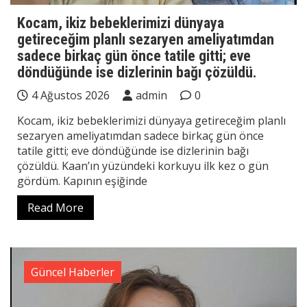
Kocam, ikiz bebeklerimizi dünyaya
getireceğim planlı sezaryen ameliyatımdan
sadece birkaç gün önce tatile gitti; eve
döndüğünde ise dizlerinin bağı çözüldü.
4 Ağustos 2026
admin
0
Kocam, ikiz bebeklerimizi dünyaya getireceğim planlı
sezaryen ameliyatımdan sadece birkaç gün önce
tatile gitti; eve döndüğünde ise dizlerinin bağı
çözüldü. Kaan’ın yüzündeki korkuyu ilk kez o gün
gördüm. Kapının eşiğinde
Read More
Güncel Haberler