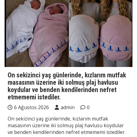
On sekizinci yaş günlerinde, kızlarım mutfak
masasının üzerine iki solmuş plaj havlusu
koydular ve benden kendilerinden nefret
etmememi istediler.
6 Ağustos 2026
admin
0
On sekizinci yaş günlerinde, kızlarım mutfak
masasının üzerine iki solmuş plaj havlusu koydular
ve benden kendilerinden nefret etmememi istediler.