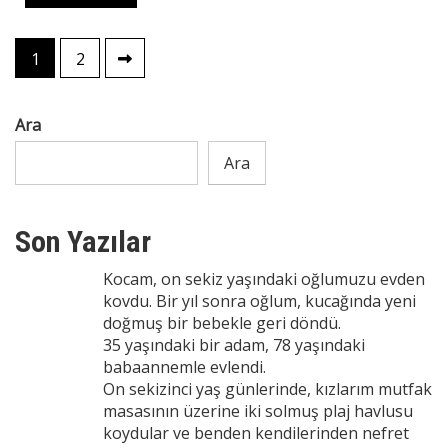
Yazı
1
2
sayfalaması
Ara
Ara
Son Yazılar
Kocam, on sekiz yaşındaki oğlumuzu evden
kovdu. Bir yıl sonra oğlum, kucağında yeni
doğmuş bir bebekle geri döndü.
35 yaşındaki bir adam, 78 yaşındaki
babaannemle evlendi.
On sekizinci yaş günlerinde, kızlarım mutfak
masasının üzerine iki solmuş plaj havlusu
koydular ve benden kendilerinden nefret