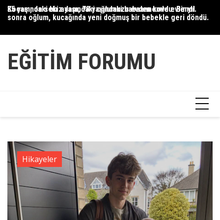
Skip
Kocam, on sekiz yaşındaki oğlumuzu evden kovdu. Bir yıl
35 yaşındaki bir adam, 78 yaşındaki babaannemle evlendi.
On
to
sonra oğlum, kucağında yeni doğmuş bir bebekle geri döndü.
üz
content
ke
EĞITIM FORUMU
Hikayeler