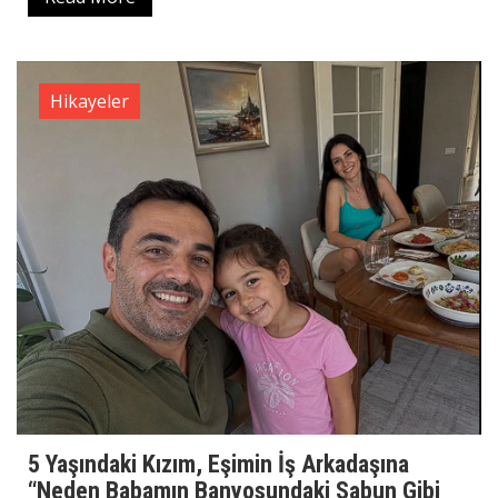
Hikayeler
5 Yaşındaki Kızım, Eşimin İş Arkadaşına
“Neden Babamın Banyosundaki Sabun Gibi