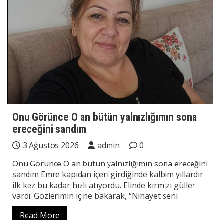
Onu Görünce O an bütün yalnızlığımın sona
ereceğini sandım
3 Ağustos 2026
admin
0
Onu Görünce O an bütün yalnızlığımın sona ereceğini
sandım Emre kapıdan içeri girdiğinde kalbim yıllardır
ilk kez bu kadar hızlı atıyordu. Elinde kırmızı güller
vardı. Gözlerimin içine bakarak, “Nihayet seni
Read More