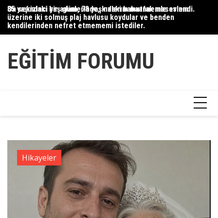
Skip
35 yaşındaki bir adam, 78 yaşındaki babaannemle evlendi.
On sekizinci yaş günlerinde, kızlarım mutfak masasının
Du
to
üzerine iki solmuş plaj havlusu koydular ve benden
Ce
content
kendilerinden nefret etmememi istediler.
Ha
EĞITIM FORUMU
Hikayeler