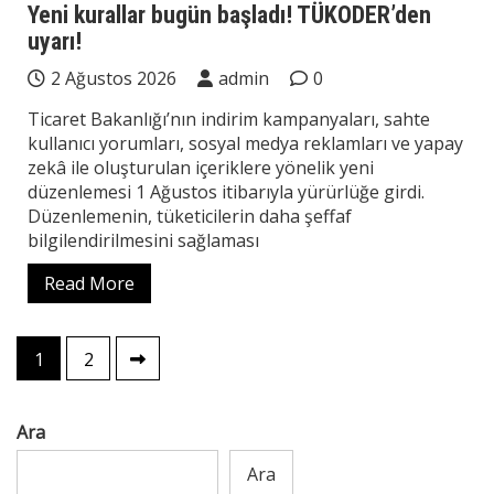
Yeni kurallar bugün başladı! TÜKODER’den
uyarı!
2 Ağustos 2026
admin
0
Ticaret Bakanlığı’nın indirim kampanyaları, sahte
kullanıcı yorumları, sosyal medya reklamları ve yapay
zekâ ile oluşturulan içeriklere yönelik yeni
düzenlemesi 1 Ağustos itibarıyla yürürlüğe girdi.
Düzenlemenin, tüketicilerin daha şeffaf
bilgilendirilmesini sağlaması
Read More
Yazı
1
2
sayfalaması
Ara
Ara