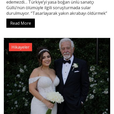
edemezdi… Türkiye’yi yasa boğan ünlü sanatçı
Güllü’nün ölümüyle ilgili soruşturmada sular
durulmuyor. “Tasarlayarak yakın akrabayı öldürmek”
Read More
Hikayeler