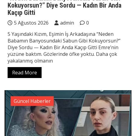
Kokuyorsun?” Diye Sordu — Kadın Bir Anda
Kaçıp Gitti
5 Ağustos 2026
admin
0
5 Yaşındaki Kızım, Eşimin İş Arkadaşına “Neden
Babamın Banyosundaki Sabun Gibi Kokuyorsun?”
Diye Sordu — Kadın Bir Anda Kaçıp Gitti Emre’nin
yüzüne baktım. Gözlerinde öfke yoktu. Daha çok
yakalanmış olmanın
Read More
Güncel Haberler