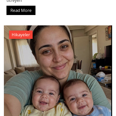
titreyen
Read More
Hikayeler