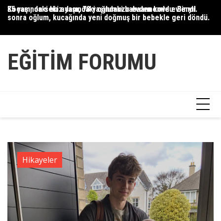
Skip
Kocam, on sekiz yaşındaki oğlumuzu evden kovdu. Bir yıl
35 yaşındaki bir adam, 78 yaşındaki babaannemle evlendi.
On
to
sonra oğlum, kucağında yeni doğmuş bir bebekle geri döndü.
üz
content
ke
EĞITIM FORUMU
Hikayeler