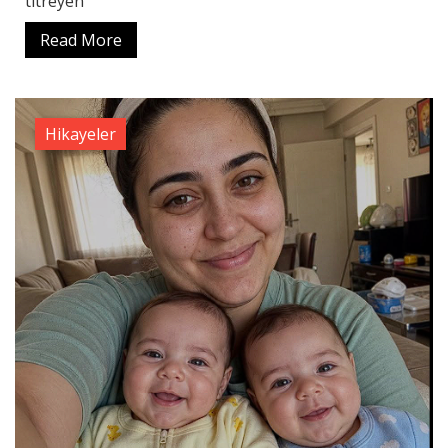
titreyen
Read More
Hikayeler