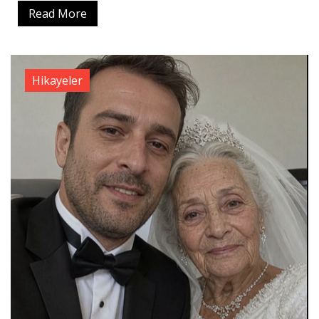
Read More
Hikayeler