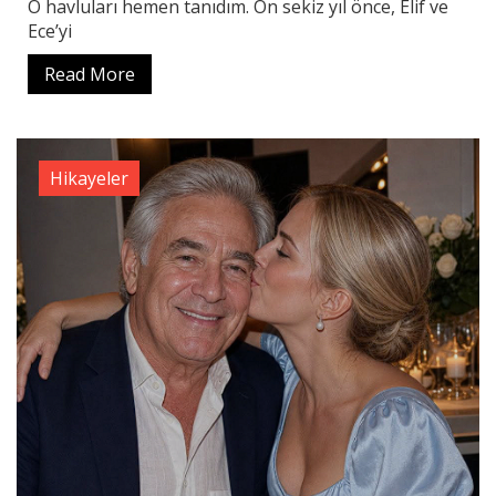
O havluları hemen tanıdım. On sekiz yıl önce, Elif ve
Ece’yi
Read More
Hikayeler