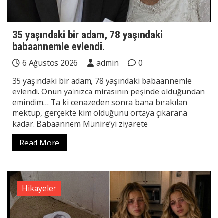
35 yaşındaki bir adam, 78 yaşındaki
babaannemle evlendi.
6 Ağustos 2026
admin
0
35 yaşındaki bir adam, 78 yaşındaki babaannemle
evlendi. Onun yalnızca mirasının peşinde olduğundan
emindim… Ta ki cenazeden sonra bana bırakılan
mektup, gerçekte kim olduğunu ortaya çıkarana
kadar. Babaannem Münire’yi ziyarete
Read More
Hikayeler