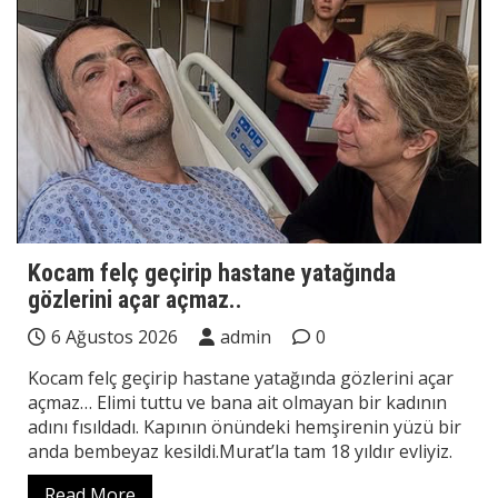
Kocam felç geçirip hastane yatağında
gözlerini açar açmaz..
6 Ağustos 2026
admin
0
Kocam felç geçirip hastane yatağında gözlerini açar
açmaz… Elimi tuttu ve bana ait olmayan bir kadının
adını fısıldadı. Kapının önündeki hemşirenin yüzü bir
anda bembeyaz kesildi.Murat’la tam 18 yıldır evliyiz.
Read More