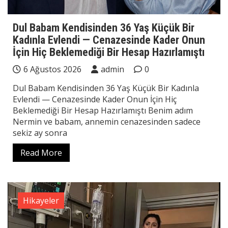
Dul Babam Kendisinden 36 Yaş Küçük Bir
Kadınla Evlendi — Cenazesinde Kader Onun
İçin Hiç Beklemediği Bir Hesap Hazırlamıştı
6 Ağustos 2026
admin
0
Dul Babam Kendisinden 36 Yaş Küçük Bir Kadınla
Evlendi — Cenazesinde Kader Onun İçin Hiç
Beklemediği Bir Hesap Hazırlamıştı Benim adım
Nermin ve babam, annemin cenazesinden sadece
sekiz ay sonra
Read More
Hikayeler