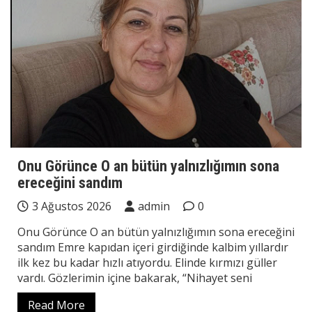
Onu Görünce O an bütün yalnızlığımın sona
ereceğini sandım
3 Ağustos 2026
admin
0
Onu Görünce O an bütün yalnızlığımın sona ereceğini
sandım Emre kapıdan içeri girdiğinde kalbim yıllardır
ilk kez bu kadar hızlı atıyordu. Elinde kırmızı güller
vardı. Gözlerimin içine bakarak, “Nihayet seni
Read More