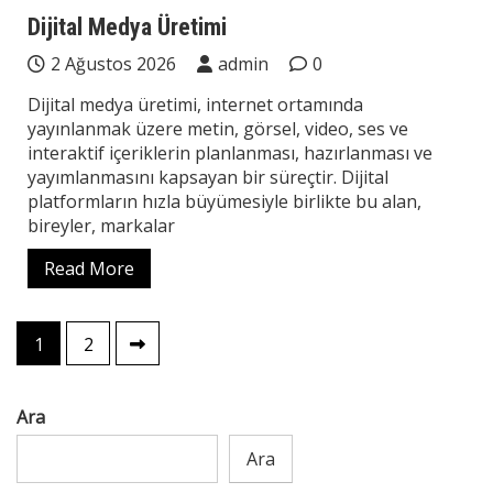
Teknoloji
Dijital Medya Üretimi
2 Ağustos 2026
admin
0
Dijital medya üretimi, internet ortamında
yayınlanmak üzere metin, görsel, video, ses ve
interaktif içeriklerin planlanması, hazırlanması ve
yayımlanmasını kapsayan bir süreçtir. Dijital
platformların hızla büyümesiyle birlikte bu alan,
bireyler, markalar
Read More
Yazı
1
2
sayfalaması
Ara
Ara