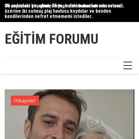
Skip
35 yaşındaki bir adam, 78 yaşındaki babaannemle evlendi.
On sekizinci yaş günlerinde, kızlarım mutfak masasının
Du
to
üzerine iki solmuş plaj havlusu koydular ve benden
Ce
content
kendilerinden nefret etmememi istediler.
Ha
EĞITIM FORUMU
Hikayeler