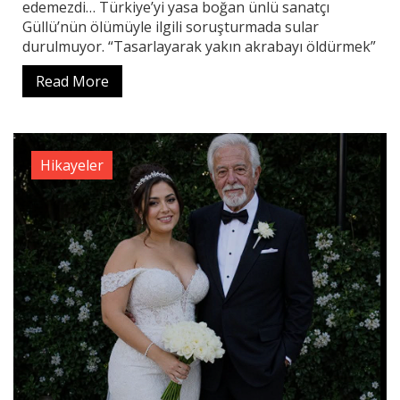
edemezdi… Türkiye’yi yasa boğan ünlü sanatçı
Güllü’nün ölümüyle ilgili soruşturmada sular
durulmuyor. “Tasarlayarak yakın akrabayı öldürmek”
Read More
Hikayeler