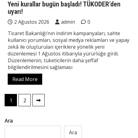
Yeni kurallar bugün başladı! TÜKODER’den
uyarı!
2 Ağustos 2026
admin
0
Ticaret Bakanlığı’nın indirim kampanyaları, sahte
kullanıcı yorumları, sosyal medya reklamları ve yapay
zekâ ile oluşturulan içeriklere yönelik yeni
düzenlemesi 1 Ağustos itibarıyla yürürlüğe girdi.
Düzenlemenin, tüketicilerin daha şeffaf
bilgilendirilmesini sağlaması
Read More
Yazı
1
2
sayfalaması
Ara
Ara