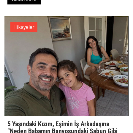
Hikayeler
5 Yaşındaki Kızım, Eşimin İş Arkadaşına
“Neden Babamın Banyosundaki Sabun Gibi