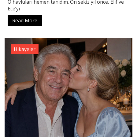
O havluları hemen tanıdım. On sekiz yıl önce, Elif ve
Ece’yi
Read More
Hikayeler