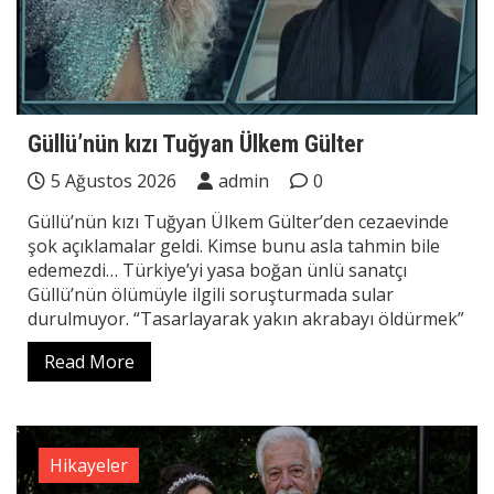
Güllü’nün kızı Tuğyan Ülkem Gülter
5 Ağustos 2026
admin
0
Güllü’nün kızı Tuğyan Ülkem Gülter’den cezaevinde
şok açıklamalar geldi. Kimse bunu asla tahmin bile
edemezdi… Türkiye’yi yasa boğan ünlü sanatçı
Güllü’nün ölümüyle ilgili soruşturmada sular
durulmuyor. “Tasarlayarak yakın akrabayı öldürmek”
Read More
Hikayeler