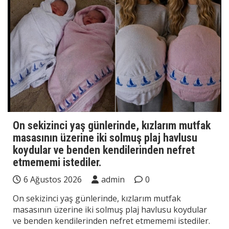
On sekizinci yaş günlerinde, kızlarım mutfak
masasının üzerine iki solmuş plaj havlusu
koydular ve benden kendilerinden nefret
etmememi istediler.
6 Ağustos 2026
admin
0
On sekizinci yaş günlerinde, kızlarım mutfak
masasının üzerine iki solmuş plaj havlusu koydular
ve benden kendilerinden nefret etmememi istediler.