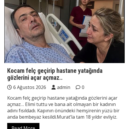
Kocam felç geçirip hastane yatağında
gözlerini açar açmaz..
6 Ağustos 2026
admin
0
Kocam felç geçirip hastane yatağında gözlerini açar
açmaz… Elimi tuttu ve bana ait olmayan bir kadının
adını fısıldadı. Kapının önündeki hemşirenin yüzü bir
anda bembeyaz kesildi.Murat’la tam 18 yıldır evliyiz.
Read More