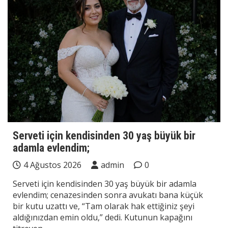
Serveti için kendisinden 30 yaş büyük bir
adamla evlendim;
4 Ağustos 2026
admin
0
Serveti için kendisinden 30 yaş büyük bir adamla
evlendim; cenazesinden sonra avukatı bana küçük
bir kutu uzattı ve, “Tam olarak hak ettiğiniz şeyi
aldığınızdan emin oldu,” dedi. Kutunun kapağını