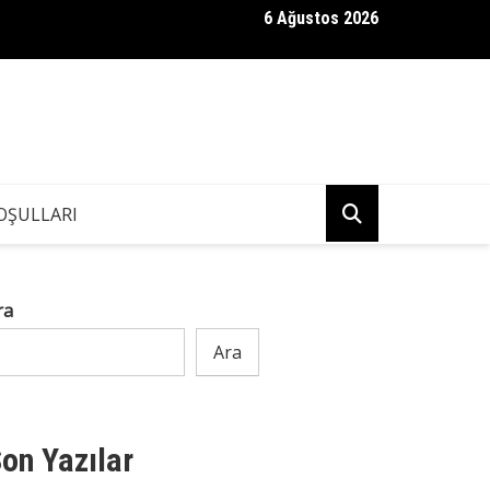
6 Ağustos 2026
nün kızı Tuğyan Ülkem Gülter
OŞULLARI
ra
Ara
on Yazılar