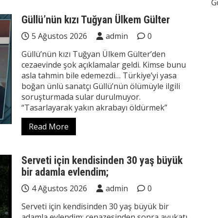
G
Güllü’nün kızı Tuğyan Ülkem Gülter
5 Ağustos 2026
admin
0
Güllü’nün kızı Tuğyan Ülkem Gülter’den
cezaevinde şok açıklamalar geldi. Kimse bunu
asla tahmin bile edemezdi… Türkiye’yi yasa
boğan ünlü sanatçı Güllü’nün ölümüyle ilgili
soruşturmada sular durulmuyor.
“Tasarlayarak yakın akrabayı öldürmek”
Read More
Serveti için kendisinden 30 yaş büyük
bir adamla evlendim;
4 Ağustos 2026
admin
0
Serveti için kendisinden 30 yaş büyük bir
adamla evlendim; cenazesinden sonra avukatı