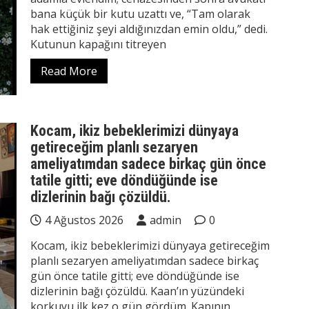
bana küçük bir kutu uzattı ve, “Tam olarak
hak ettiğiniz şeyi aldığınızdan emin oldu,” dedi.
Kutunun kapağını titreyen
Read More
Kocam, ikiz bebeklerimizi dünyaya
getireceğim planlı sezaryen
ameliyatımdan sadece birkaç gün önce
tatile gitti; eve döndüğünde ise
dizlerinin bağı çözüldü.
4 Ağustos 2026
admin
0
Kocam, ikiz bebeklerimizi dünyaya getireceğim
planlı sezaryen ameliyatımdan sadece birkaç
gün önce tatile gitti; eve döndüğünde ise
dizlerinin bağı çözüldü. Kaan’ın yüzündeki
korkuyu ilk kez o gün gördüm. Kapının