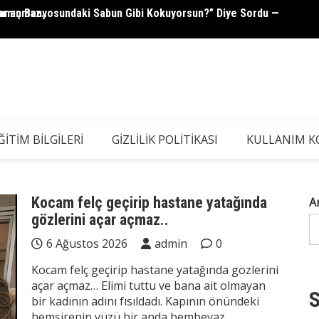
ar açmaz..
abamın Banyosundaki Sabun Gibi Kokuyorsun?” Diye Sordu —
Güllü’
ĞITIM BILGILERI
GIZLILIK POLITIKASI
KULLANIM K
Kocam felç geçirip hastane yatağında
A
gözlerini açar açmaz..
6 Ağustos 2026
admin
0
Kocam felç geçirip hastane yatağında gözlerini
açar açmaz… Elimi tuttu ve bana ait olmayan
S
bir kadının adını fısıldadı. Kapının önündeki
hemşirenin yüzü bir anda bembeyaz