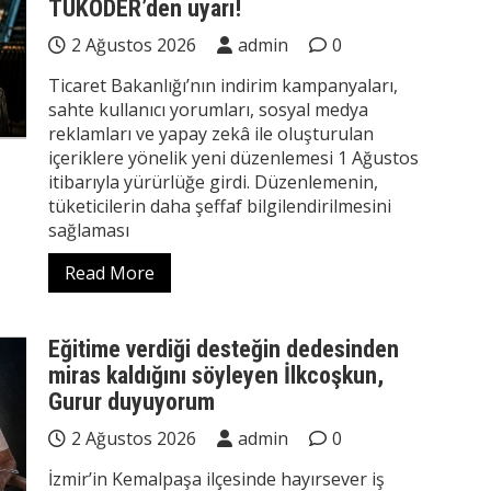
TÜKODER’den uyarı!
2 Ağustos 2026
admin
0
Ticaret Bakanlığı’nın indirim kampanyaları,
sahte kullanıcı yorumları, sosyal medya
reklamları ve yapay zekâ ile oluşturulan
içeriklere yönelik yeni düzenlemesi 1 Ağustos
itibarıyla yürürlüğe girdi. Düzenlemenin,
tüketicilerin daha şeffaf bilgilendirilmesini
sağlaması
Read More
Eğitime verdiği desteğin dedesinden
miras kaldığını söyleyen İlkcoşkun,
Gurur duyuyorum
2 Ağustos 2026
admin
0
İzmir’in Kemalpaşa ilçesinde hayırsever iş