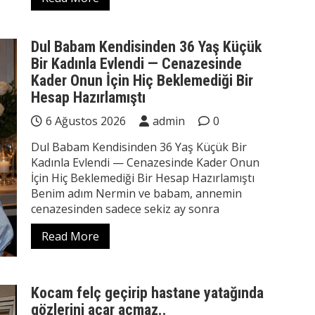
Dul Babam Kendisinden 36 Yaş Küçük
Bir Kadınla Evlendi — Cenazesinde
Kader Onun İçin Hiç Beklemediği Bir
Hesap Hazırlamıştı
6 Ağustos 2026
admin
0
Dul Babam Kendisinden 36 Yaş Küçük Bir
Kadınla Evlendi — Cenazesinde Kader Onun
İçin Hiç Beklemediği Bir Hesap Hazırlamıştı
Benim adım Nermin ve babam, annemin
cenazesinden sadece sekiz ay sonra
Read More
Kocam felç geçirip hastane yatağında
gözlerini açar açmaz..