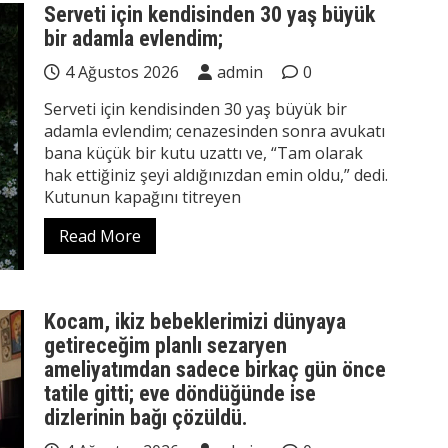
Serveti için kendisinden 30 yaş büyük
bir adamla evlendim;
4 Ağustos 2026
admin
0
Serveti için kendisinden 30 yaş büyük bir
adamla evlendim; cenazesinden sonra avukatı
bana küçük bir kutu uzattı ve, “Tam olarak
hak ettiğiniz şeyi aldığınızdan emin oldu,” dedi.
Kutunun kapağını titreyen
Read More
Kocam, ikiz bebeklerimizi dünyaya
getireceğim planlı sezaryen
ameliyatımdan sadece birkaç gün önce
tatile gitti; eve döndüğünde ise
dizlerinin bağı çözüldü.