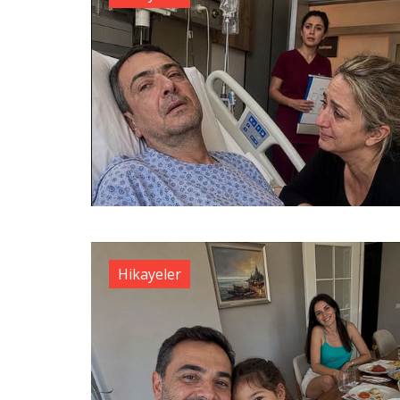
Hikayeler