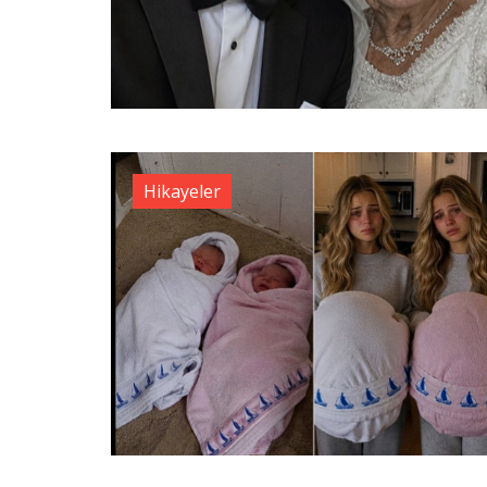
Hikayeler