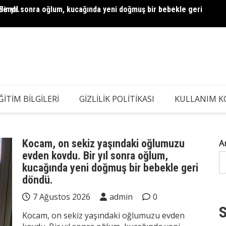
ir yıl sonra oğlum, kucağında yeni doğmuş bir bebekle geri
lendi.
On sek
kendil
ĞITIM BILGILERI
GIZLILIK POLITIKASI
KULLANIM K
Kocam, on sekiz yaşındaki oğlumuzu
A
evden kovdu. Bir yıl sonra oğlum,
kucağında yeni doğmuş bir bebekle geri
döndü.
7 Ağustos 2026
admin
0
S
Kocam, on sekiz yaşındaki oğlumuzu evden