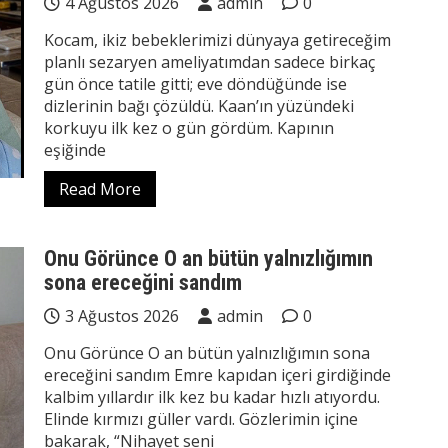
4 Ağustos 2026
admin
0
Kocam, ikiz bebeklerimizi dünyaya getireceğim
planlı sezaryen ameliyatımdan sadece birkaç
gün önce tatile gitti; eve döndüğünde ise
dizlerinin bağı çözüldü. Kaan’ın yüzündeki
korkuyu ilk kez o gün gördüm. Kapının
eşiğinde
Read More
Onu Görünce O an bütün yalnızlığımın
sona ereceğini sandım
3 Ağustos 2026
admin
0
Onu Görünce O an bütün yalnızlığımın sona
ereceğini sandım Emre kapıdan içeri girdiğinde
kalbim yıllardır ilk kez bu kadar hızlı atıyordu.
Elinde kırmızı güller vardı. Gözlerimin içine
bakarak, “Nihayet seni