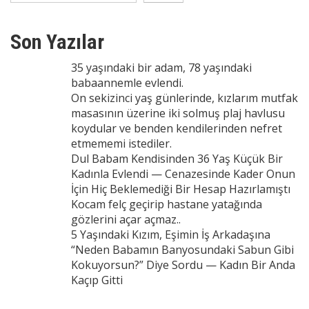
Son Yazılar
35 yaşındaki bir adam, 78 yaşındaki
babaannemle evlendi.
On sekizinci yaş günlerinde, kızlarım mutfak
masasının üzerine iki solmuş plaj havlusu
koydular ve benden kendilerinden nefret
etmememi istediler.
Dul Babam Kendisinden 36 Yaş Küçük Bir
Kadınla Evlendi — Cenazesinde Kader Onun
İçin Hiç Beklemediği Bir Hesap Hazırlamıştı
Kocam felç geçirip hastane yatağında
gözlerini açar açmaz..
5 Yaşındaki Kızım, Eşimin İş Arkadaşına
“Neden Babamın Banyosundaki Sabun Gibi
Kokuyorsun?” Diye Sordu — Kadın Bir Anda
Kaçıp Gitti