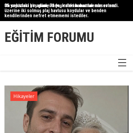
Skip
35 yaşındaki bir adam, 78 yaşındaki babaannemle evlendi.
On sekizinci yaş günlerinde, kızlarım mutfak masasının
Du
to
üzerine iki solmuş plaj havlusu koydular ve benden
Ce
content
kendilerinden nefret etmememi istediler.
Ha
EĞITIM FORUMU
Hikayeler