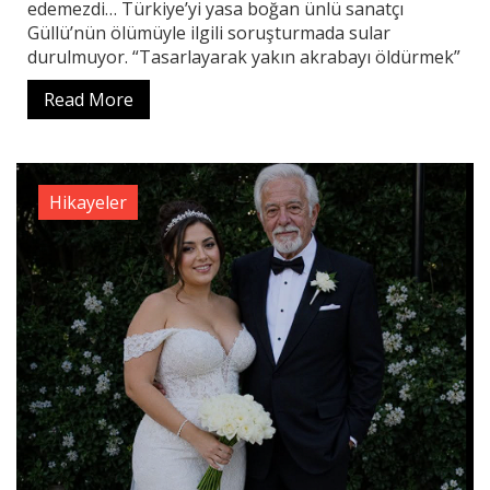
edemezdi… Türkiye’yi yasa boğan ünlü sanatçı
Güllü’nün ölümüyle ilgili soruşturmada sular
durulmuyor. “Tasarlayarak yakın akrabayı öldürmek”
Read More
Hikayeler