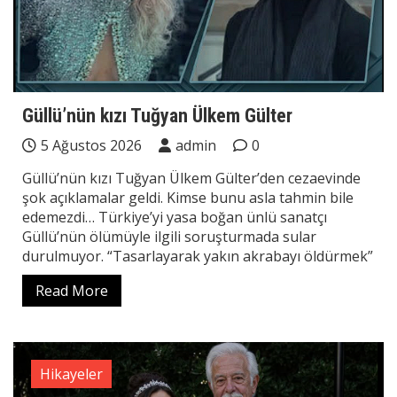
Güllü’nün kızı Tuğyan Ülkem Gülter
5 Ağustos 2026
admin
0
Güllü’nün kızı Tuğyan Ülkem Gülter’den cezaevinde
şok açıklamalar geldi. Kimse bunu asla tahmin bile
edemezdi… Türkiye’yi yasa boğan ünlü sanatçı
Güllü’nün ölümüyle ilgili soruşturmada sular
durulmuyor. “Tasarlayarak yakın akrabayı öldürmek”
Read More
Hikayeler