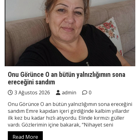
Onu Görünce O an bütün yalnızlığımın sona
ereceğini sandım
3 Ağustos 2026
admin
0
Onu Görünce O an bütün yalnızlığımın sona ereceğini
sandım Emre kapıdan içeri girdiğinde kalbim yıllardır
ilk kez bu kadar hızlı atıyordu. Elinde kırmızı güller
vardı. Gözlerimin içine bakarak, “Nihayet seni
Read More