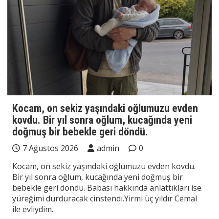
Kocam, on sekiz yaşındaki oğlumuzu evden
kovdu. Bir yıl sonra oğlum, kucağında yeni
doğmuş bir bebekle geri döndü.
7 Ağustos 2026
admin
0
Kocam, on sekiz yaşındaki oğlumuzu evden kovdu.
Bir yıl sonra oğlum, kucağında yeni doğmuş bir
bebekle geri döndü. Babası hakkında anlattıkları ise
yüreğimi durduracak cinstendi.Yirmi üç yıldır Cemal
ile evliydim.