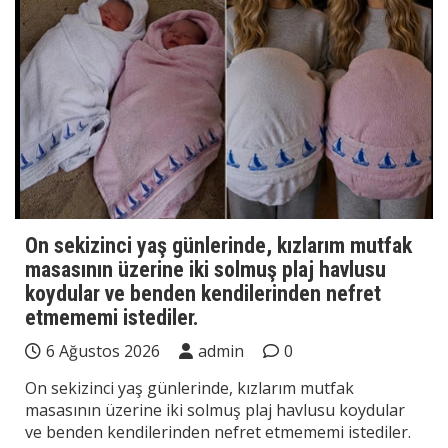
On sekizinci yaş günlerinde, kızlarım mutfak
masasının üzerine iki solmuş plaj havlusu
koydular ve benden kendilerinden nefret
etmememi istediler.
6 Ağustos 2026
admin
0
On sekizinci yaş günlerinde, kızlarım mutfak
masasının üzerine iki solmuş plaj havlusu koydular
ve benden kendilerinden nefret etmememi istediler.