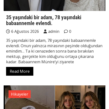
35 yaşındaki bir adam, 78 yaşındaki
babaannemle evlendi.
6 Ağustos 2026
admin
0
35 yaşındaki bir adam, 78 yaşındaki babaannemle
evlendi. Onun yalnızca mirasının peşinde olduğundan
emindim… Ta ki cenazeden sonra bana bırakılan
mektup, gerçekte kim olduğunu ortaya çıkarana
kadar. Babaannem Münire’yi ziyarete
Read More
Hikayeler