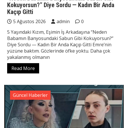
Kokuyorsun?” Diye Sordu — Kadın Bir Anda
Kaçıp Gitti
5 Ağustos 2026
admin
0
5 Yaşındaki Kızım, Eşimin İş Arkadaşına “Neden
Babamın Banyosundaki Sabun Gibi Kokuyorsun?”
Diye Sordu — Kadın Bir Anda Kaçıp Gitti Emre’nin
yüzüne baktım. Gözlerinde öfke yoktu. Daha çok
yakalanmış olmanın
Read More
Güncel Haberler