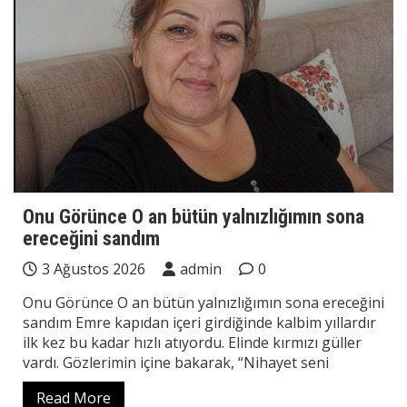
Onu Görünce O an bütün yalnızlığımın sona
ereceğini sandım
3 Ağustos 2026
admin
0
Onu Görünce O an bütün yalnızlığımın sona ereceğini
sandım Emre kapıdan içeri girdiğinde kalbim yıllardır
ilk kez bu kadar hızlı atıyordu. Elinde kırmızı güller
vardı. Gözlerimin içine bakarak, “Nihayet seni
Read More