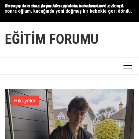
Skip
Kocam, on sekiz yaşındaki oğlumuzu evden kovdu. Bir yıl
35 yaşındaki bir adam, 78 yaşındaki babaannemle evlendi.
On
to
sonra oğlum, kucağında yeni doğmuş bir bebekle geri döndü.
üz
content
ke
EĞITIM FORUMU
Hikayeler