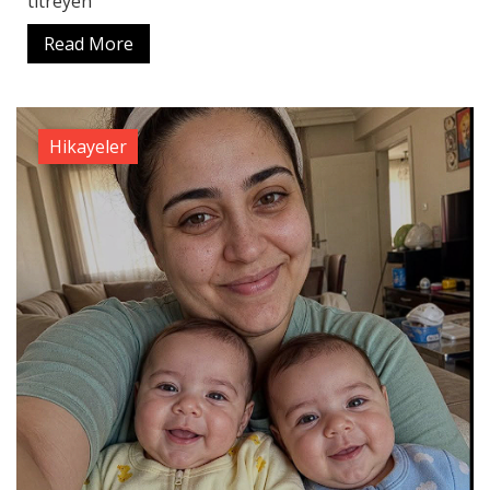
titreyen
Read More
Hikayeler