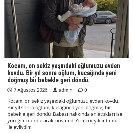
Kocam, on sekiz yaşındaki oğlumuzu evden
kovdu. Bir yıl sonra oğlum, kucağında yeni
doğmuş bir bebekle geri döndü.
7 Ağustos 2026
admin
0
Kocam, on sekiz yaşındaki oğlumuzu evden kovdu.
Bir yıl sonra oğlum, kucağında yeni doğmuş bir
bebekle geri döndü. Babası hakkında anlattıkları ise
yüreğimi durduracak cinstendi.Yirmi üç yıldır Cemal
ile evliydim.