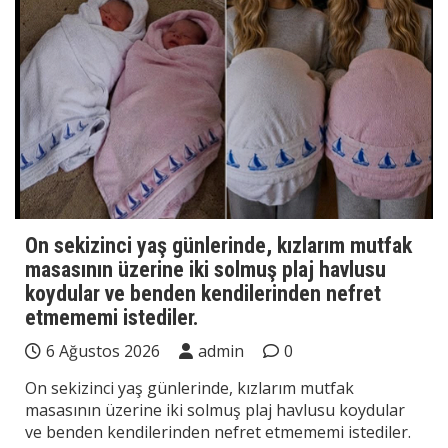
On sekizinci yaş günlerinde, kızlarım mutfak
masasının üzerine iki solmuş plaj havlusu
koydular ve benden kendilerinden nefret
etmememi istediler.
6 Ağustos 2026
admin
0
On sekizinci yaş günlerinde, kızlarım mutfak
masasının üzerine iki solmuş plaj havlusu koydular
ve benden kendilerinden nefret etmememi istediler.