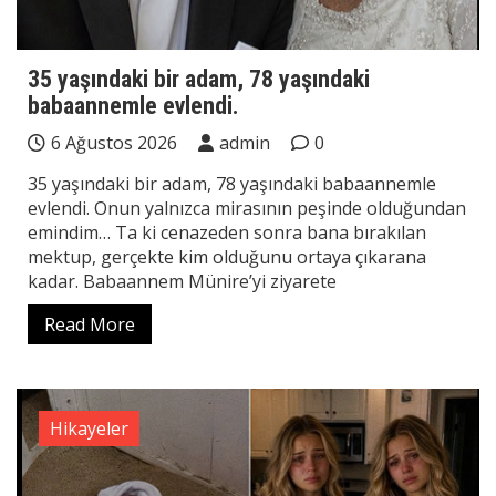
35 yaşındaki bir adam, 78 yaşındaki
babaannemle evlendi.
6 Ağustos 2026
admin
0
35 yaşındaki bir adam, 78 yaşındaki babaannemle
evlendi. Onun yalnızca mirasının peşinde olduğundan
emindim… Ta ki cenazeden sonra bana bırakılan
mektup, gerçekte kim olduğunu ortaya çıkarana
kadar. Babaannem Münire’yi ziyarete
Read More
Hikayeler