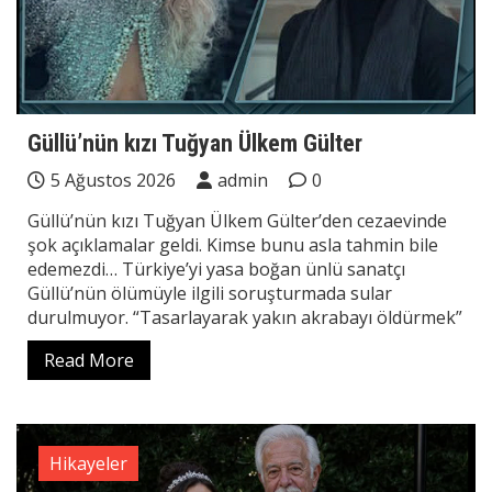
Güllü’nün kızı Tuğyan Ülkem Gülter
5 Ağustos 2026
admin
0
Güllü’nün kızı Tuğyan Ülkem Gülter’den cezaevinde
şok açıklamalar geldi. Kimse bunu asla tahmin bile
edemezdi… Türkiye’yi yasa boğan ünlü sanatçı
Güllü’nün ölümüyle ilgili soruşturmada sular
durulmuyor. “Tasarlayarak yakın akrabayı öldürmek”
Read More
Hikayeler