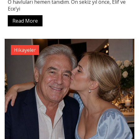
O havluları hemen tanıdım. On sekiz yıl önce, Elif ve
Ece’yi
Read More
Hikayeler