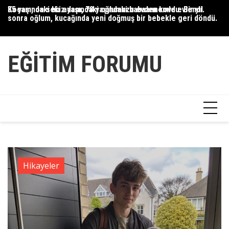
Skip
Kocam, on sekiz yaşındaki oğlumuzu evden kovdu. Bir yıl
35 yaşındaki bir adam, 78 yaşındaki babaannemle evlendi.
On
to
sonra oğlum, kucağında yeni doğmuş bir bebekle geri döndü.
üz
content
ke
EĞITIM FORUMU
Hikayeler