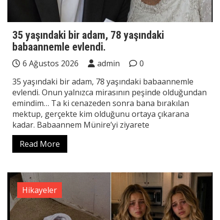
35 yaşındaki bir adam, 78 yaşındaki
babaannemle evlendi.
6 Ağustos 2026
admin
0
35 yaşındaki bir adam, 78 yaşındaki babaannemle
evlendi. Onun yalnızca mirasının peşinde olduğundan
emindim… Ta ki cenazeden sonra bana bırakılan
mektup, gerçekte kim olduğunu ortaya çıkarana
kadar. Babaannem Münire’yi ziyarete
Read More
Hikayeler