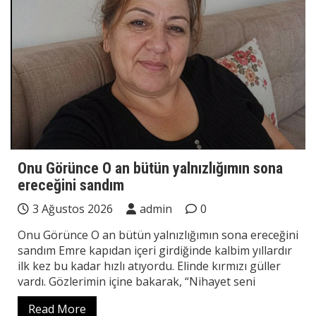
Onu Görünce O an bütün yalnızlığımın sona
ereceğini sandım
3 Ağustos 2026
admin
0
Onu Görünce O an bütün yalnızlığımın sona ereceğini
sandım Emre kapıdan içeri girdiğinde kalbim yıllardır
ilk kez bu kadar hızlı atıyordu. Elinde kırmızı güller
vardı. Gözlerimin içine bakarak, “Nihayet seni
Read More