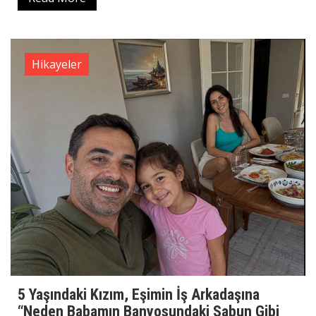
Hikayeler
5 Yaşındaki Kızım, Eşimin İş Arkadaşına
“Neden Babamın Banyosundaki Sabun Gibi