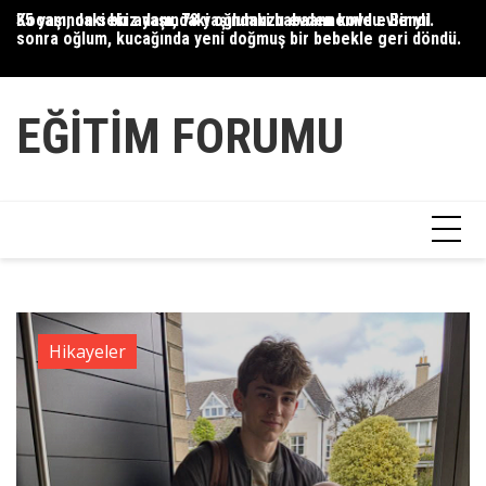
Skip
Kocam, on sekiz yaşındaki oğlumuzu evden kovdu. Bir yıl
35 yaşındaki bir adam, 78 yaşındaki babaannemle evlendi.
On
to
sonra oğlum, kucağında yeni doğmuş bir bebekle geri döndü.
üz
content
ke
EĞITIM FORUMU
Hikayeler