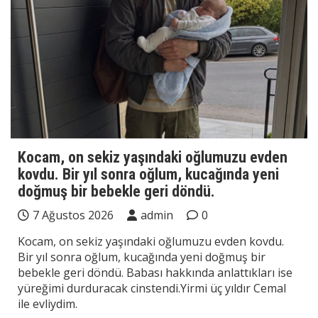
Kocam, on sekiz yaşındaki oğlumuzu evden
kovdu. Bir yıl sonra oğlum, kucağında yeni
doğmuş bir bebekle geri döndü.
7 Ağustos 2026
admin
0
Kocam, on sekiz yaşındaki oğlumuzu evden kovdu.
Bir yıl sonra oğlum, kucağında yeni doğmuş bir
bebekle geri döndü. Babası hakkında anlattıkları ise
yüreğimi durduracak cinstendi.Yirmi üç yıldır Cemal
ile evliydim.