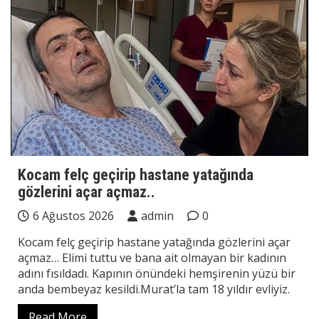
Kocam felç geçirip hastane yatağında
gözlerini açar açmaz..
6 Ağustos 2026
admin
0
Kocam felç geçirip hastane yatağında gözlerini açar
açmaz… Elimi tuttu ve bana ait olmayan bir kadının
adını fısıldadı. Kapının önündeki hemşirenin yüzü bir
anda bembeyaz kesildi.Murat’la tam 18 yıldır evliyiz.
Read More