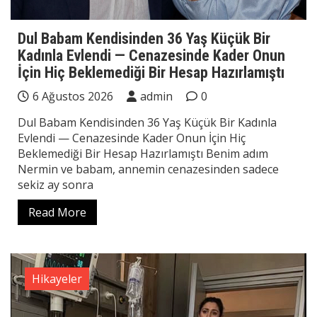
Dul Babam Kendisinden 36 Yaş Küçük Bir
Kadınla Evlendi — Cenazesinde Kader Onun
İçin Hiç Beklemediği Bir Hesap Hazırlamıştı
6 Ağustos 2026
admin
0
Dul Babam Kendisinden 36 Yaş Küçük Bir Kadınla
Evlendi — Cenazesinde Kader Onun İçin Hiç
Beklemediği Bir Hesap Hazırlamıştı Benim adım
Nermin ve babam, annemin cenazesinden sadece
sekiz ay sonra
Read More
Hikayeler