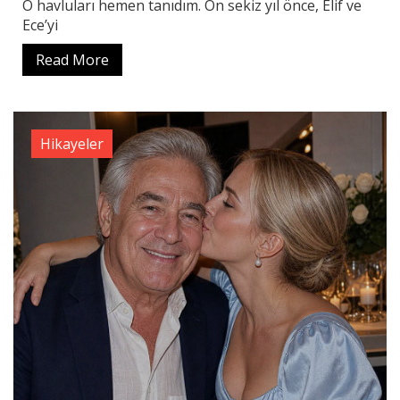
O havluları hemen tanıdım. On sekiz yıl önce, Elif ve
Ece’yi
Read More
Hikayeler