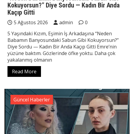
Kokuyorsun?” Diye Sordu — Kadın Bir Anda
Kaçıp Gitti
5 Ağustos 2026
admin
0
5 Yaşındaki Kızım, Eşimin İş Arkadaşına “Neden
Babamın Banyosundaki Sabun Gibi Kokuyorsun?”
Diye Sordu — Kadın Bir Anda Kaçıp Gitti Emre’nin
yüzüne baktım. Gözlerinde öfke yoktu. Daha çok
yakalanmış olmanın
Read More
Güncel Haberler