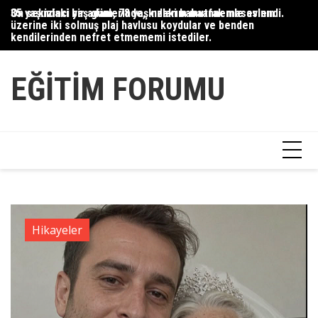
Skip
35 yaşındaki bir adam, 78 yaşındaki babaannemle evlendi.
On sekizinci yaş günlerinde, kızlarım mutfak masasının
Du
to
üzerine iki solmuş plaj havlusu koydular ve benden
Ce
content
kendilerinden nefret etmememi istediler.
Ha
EĞITIM FORUMU
Hikayeler