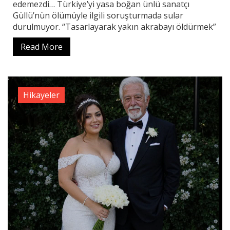
edemezdi… Türkiye’yi yasa boğan ünlü sanatçı
Güllü’nün ölümüyle ilgili soruşturmada sular
durulmuyor. “Tasarlayarak yakın akrabayı öldürmek”
Read More
Hikayeler