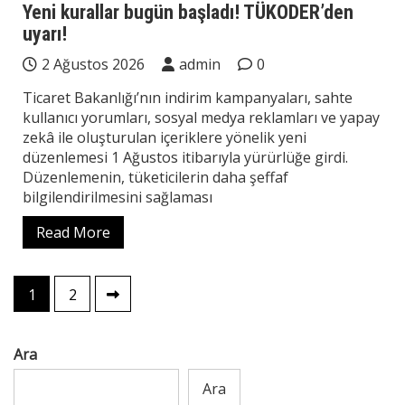
Yeni kurallar bugün başladı! TÜKODER’den
uyarı!
2 Ağustos 2026
admin
0
Ticaret Bakanlığı’nın indirim kampanyaları, sahte
kullanıcı yorumları, sosyal medya reklamları ve yapay
zekâ ile oluşturulan içeriklere yönelik yeni
düzenlemesi 1 Ağustos itibarıyla yürürlüğe girdi.
Düzenlemenin, tüketicilerin daha şeffaf
bilgilendirilmesini sağlaması
Read More
Yazı
1
2
sayfalaması
Ara
Ara