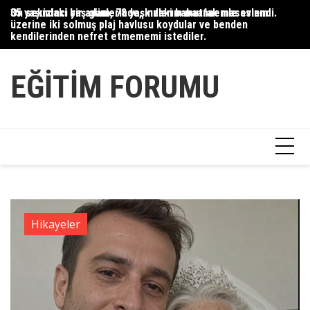
Skip
35 yaşındaki bir adam, 78 yaşındaki babaannemle evlendi.
On sekizinci yaş günlerinde, kızlarım mutfak masasının
Du
to
üzerine iki solmuş plaj havlusu koydular ve benden
Ce
content
kendilerinden nefret etmememi istediler.
Ha
EĞITIM FORUMU
Hikayeler