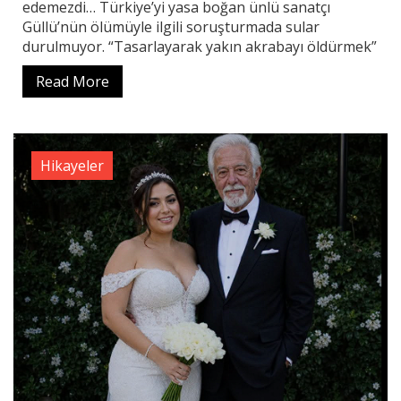
edemezdi… Türkiye’yi yasa boğan ünlü sanatçı
Güllü’nün ölümüyle ilgili soruşturmada sular
durulmuyor. “Tasarlayarak yakın akrabayı öldürmek”
Read More
Hikayeler