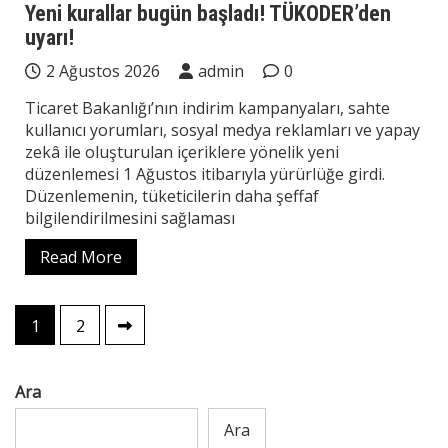
Yeni kurallar bugün başladı! TÜKODER’den
uyarı!
2 Ağustos 2026
admin
0
Ticaret Bakanlığı’nın indirim kampanyaları, sahte
kullanıcı yorumları, sosyal medya reklamları ve yapay
zekâ ile oluşturulan içeriklere yönelik yeni
düzenlemesi 1 Ağustos itibarıyla yürürlüğe girdi.
Düzenlemenin, tüketicilerin daha şeffaf
bilgilendirilmesini sağlaması
Read More
Yazı
1
2
sayfalaması
Ara
Ara