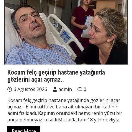
Kocam felç geçirip hastane yatağında
gözlerini açar açmaz..
6 Ağustos 2026
admin
0
Kocam felç geçirip hastane yatağında gözlerini açar
açmaz… Elimi tuttu ve bana ait olmayan bir kadının
adını fısıldadı. Kapının önündeki hemşirenin yüzü bir
anda bembeyaz kesildi.Murat’la tam 18 yıldır evliyiz.
Read More