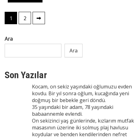
Yazı
1
2
sayfalaması
Ara
Ara
Son Yazılar
Kocam, on sekiz yaşındaki oğlumuzu evden
kovdu. Bir yıl sonra oğlum, kucağında yeni
doğmuş bir bebekle geri döndü.
35 yaşındaki bir adam, 78 yaşındaki
babaannemle evlendi.
On sekizinci yaş günlerinde, kızlarım mutfak
masasının üzerine iki solmuş plaj havlusu
koydular ve benden kendilerinden nefret