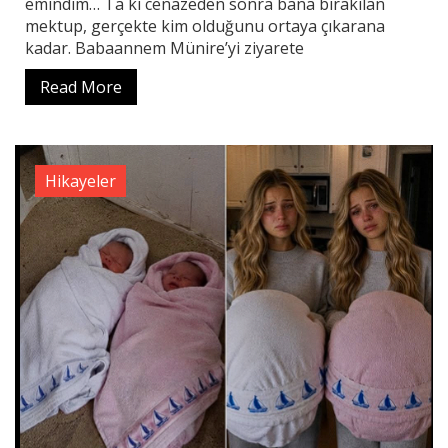
emindim… Ta ki cenazeden sonra bana bırakılan
mektup, gerçekte kim olduğunu ortaya çıkarana
kadar. Babaannem Münire’yi ziyarete
Read More
Hikayeler