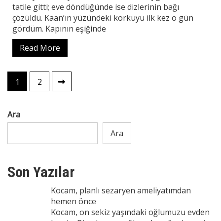
tatile gitti; eve döndüğünde ise dizlerinin bağı
çözüldü. Kaan’ın yüzündeki korkuyu ilk kez o gün
gördüm. Kapının eşiğinde
Read More
Yazı
1
2
sayfalaması
Ara
Ara
Son Yazılar
Kocam, planlı sezaryen ameliyatımdan
hemen önce
Kocam, on sekiz yaşındaki oğlumuzu evden