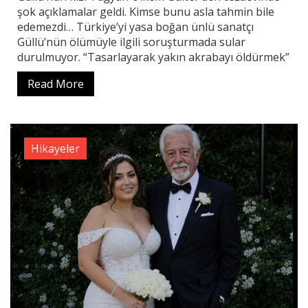
şok açıklamalar geldi. Kimse bunu asla tahmin bile
edemezdi… Türkiye’yi yasa boğan ünlü sanatçı
Güllü’nün ölümüyle ilgili soruşturmada sular
durulmuyor. “Tasarlayarak yakın akrabayı öldürmek”
Read More
Hikayeler