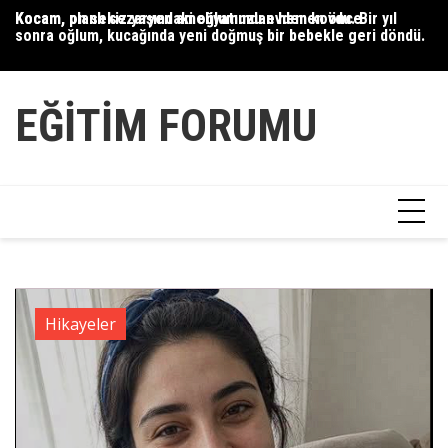
Skip
Kocam, planlı sezaryen ameliyatımdan hemen önce
Kocam, on sekiz yaşındaki oğlumuzu evden kovdu. Bir yıl
35
to
sonra oğlum, kucağında yeni doğmuş bir bebekle geri döndü.
content
EĞITIM FORUMU
Hikayeler