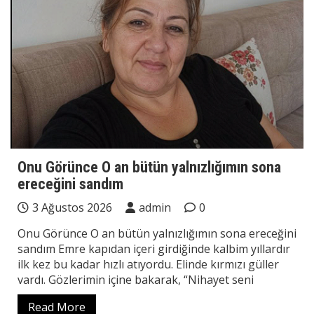
Onu Görünce O an bütün yalnızlığımın sona
ereceğini sandım
3 Ağustos 2026
admin
0
Onu Görünce O an bütün yalnızlığımın sona ereceğini
sandım Emre kapıdan içeri girdiğinde kalbim yıllardır
ilk kez bu kadar hızlı atıyordu. Elinde kırmızı güller
vardı. Gözlerimin içine bakarak, “Nihayet seni
Read More