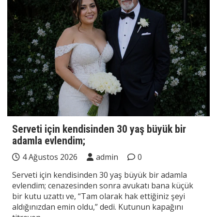
Serveti için kendisinden 30 yaş büyük bir
adamla evlendim;
4 Ağustos 2026
admin
0
Serveti için kendisinden 30 yaş büyük bir adamla
evlendim; cenazesinden sonra avukatı bana küçük
bir kutu uzattı ve, “Tam olarak hak ettiğiniz şeyi
aldığınızdan emin oldu,” dedi. Kutunun kapağını