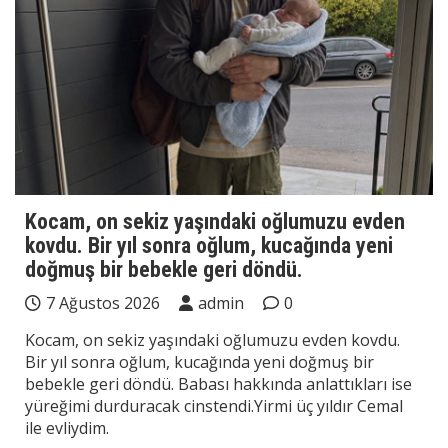
Kocam, on sekiz yaşındaki oğlumuzu evden
kovdu. Bir yıl sonra oğlum, kucağında yeni
doğmuş bir bebekle geri döndü.
7 Ağustos 2026
admin
0
Kocam, on sekiz yaşındaki oğlumuzu evden kovdu.
Bir yıl sonra oğlum, kucağında yeni doğmuş bir
bebekle geri döndü. Babası hakkında anlattıkları ise
yüreğimi durduracak cinstendi.Yirmi üç yıldır Cemal
ile evliydim.