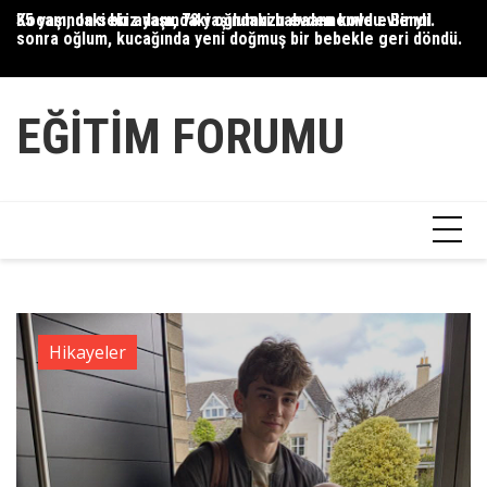
Skip
Kocam, on sekiz yaşındaki oğlumuzu evden kovdu. Bir yıl
35 yaşındaki bir adam, 78 yaşındaki babaannemle evlendi.
On
to
sonra oğlum, kucağında yeni doğmuş bir bebekle geri döndü.
üz
content
ke
EĞITIM FORUMU
Hikayeler