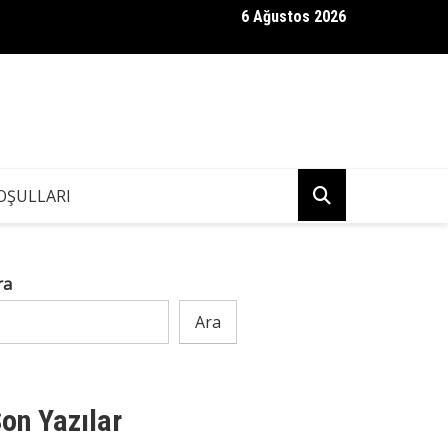
6 Ağustos 2026
ndaki Kızım, Eşimin İş Arkadaşına “Neden Babamın Banyosundaki S
Bir Anda Kaçıp Gitti
OŞULLARI
ra
Ara
on Yazılar