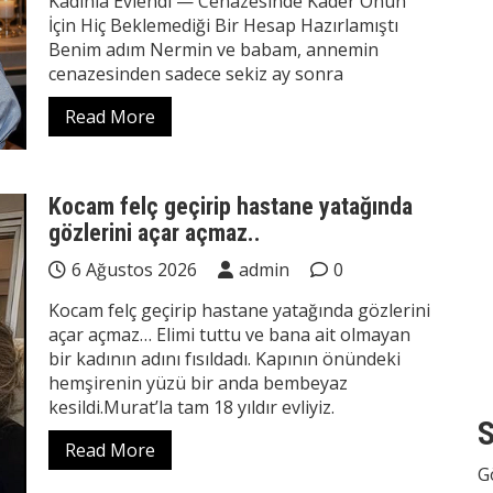
Kadınla Evlendi — Cenazesinde Kader Onun
İçin Hiç Beklemediği Bir Hesap Hazırlamıştı
Benim adım Nermin ve babam, annemin
cenazesinden sadece sekiz ay sonra
Read More
Kocam felç geçirip hastane yatağında
gözlerini açar açmaz..
6 Ağustos 2026
admin
0
Kocam felç geçirip hastane yatağında gözlerini
açar açmaz… Elimi tuttu ve bana ait olmayan
bir kadının adını fısıldadı. Kapının önündeki
hemşirenin yüzü bir anda bembeyaz
kesildi.Murat’la tam 18 yıldır evliyiz.
S
Read More
G