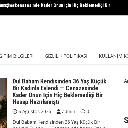
lendi — Cenazesinde Kader Onun İçin Hiç Beklemediği Bir
ar açmaz..
5 Yaşı
Kadın 
ĞITIM BILGILERI
GIZLILIK POLITIKASI
KULLANIM K
Dul Babam Kendisinden 36 Yaş Küçük
A
Bir Kadınla Evlendi — Cenazesinde
Kader Onun İçin Hiç Beklemediği Bir
Hesap Hazırlamıştı
6 Ağustos 2026
admin
0
S
Dul Babam Kendisinden 36 Yaş Küçük Bir