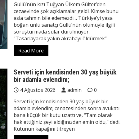
Güllü’nün kızı Tuğyan Ülkem Gülter’den
cezaevinde şok açıklamalar geldi. Kimse bunu
asla tahmin bile edemezdi… Türkiye’yi yasa
boğan ünlü sanatçı Güllü’nün ölümüyle ilgili
soruşturmada sular durulmuyor.
“Tasarlayarak yakın akrabayı öldürmek”
Read More
Serveti için kendisinden 30 yaş büyük
bir adamla evlendim;
4 Ağustos 2026
admin
0
Serveti için kendisinden 30 yaş büyük bir
adamla evlendim; cenazesinden sonra avukatı
bana küçük bir kutu uzattı ve, “Tam olarak
hak ettiğiniz şeyi aldığınızdan emin oldu,” dedi.
Kutunun kapağını titreyen