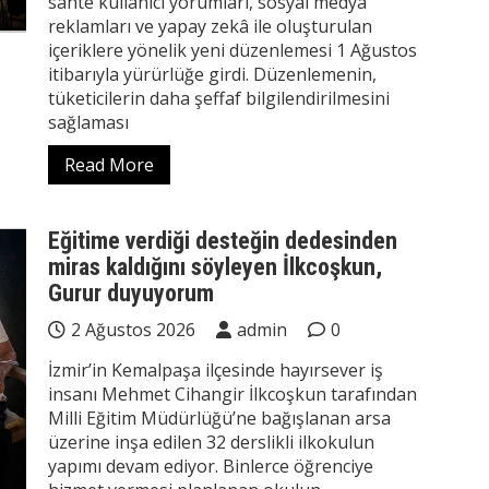
sahte kullanıcı yorumları, sosyal medya
reklamları ve yapay zekâ ile oluşturulan
içeriklere yönelik yeni düzenlemesi 1 Ağustos
itibarıyla yürürlüğe girdi. Düzenlemenin,
tüketicilerin daha şeffaf bilgilendirilmesini
sağlaması
Read More
Eğitime verdiği desteğin dedesinden
miras kaldığını söyleyen İlkcoşkun,
Gurur duyuyorum
2 Ağustos 2026
admin
0
İzmir’in Kemalpaşa ilçesinde hayırsever iş
insanı Mehmet Cihangir İlkcoşkun tarafından
Milli Eğitim Müdürlüğü’ne bağışlanan arsa
üzerine inşa edilen 32 derslikli ilkokulun
yapımı devam ediyor. Binlerce öğrenciye