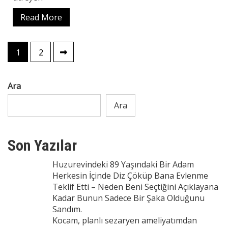
Read More
Yazı
1
2
sayfalaması
Ara
Ara
Son Yazılar
Huzurevindeki 89 Yaşındaki Bir Adam
Herkesin İçinde Diz Çöküp Bana Evlenme
Teklif Etti – Neden Beni Seçtiğini Açıklayana
Kadar Bunun Sadece Bir Şaka Olduğunu
Sandım.
Kocam, planlı sezaryen ameliyatımdan