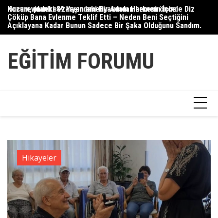
Skip
Huzurevindeki 89 Yaşındaki Bir Adam Herkesin İçinde Diz
Kocam, planlı sezaryen ameliyatımdan hemen önce
Ko
to
Çöküp Bana Evlenme Teklif Etti – Neden Beni Seçtiğini
so
content
Açıklayana Kadar Bunun Sadece Bir Şaka Olduğunu Sandım.
EĞITIM FORUMU
Hikayeler